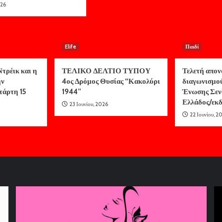
026
Elife
Παιδί
τρέικ και η
ΤΕΛΙΚΟ ΔΕΛΤΙΟ ΤΥΠΟΥ
Τελετή απον
ην
4ος Δρόμος Θυσίας “Κακολύρι
διαγωνισμο
τάρτη 15
1944”
Ένωσης Σεν
Ελλάδος/ε
23 Ιουνίου, 2026
22 Ιουνίου, 2