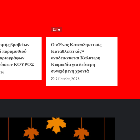
Elife
ομής βραβείων
Ο «Ένας Καταπληκτικός
ύ παραμυθιού
Καταθλιπτικός»
αριογράφων
αναδεικνύεται Καλύτερη
κδόσεων ΚΟΥΡΟΣ
Κωμωδία για δεύτερη
συνεχόμενη χρονιά
026
21 Ιουνίου, 2026