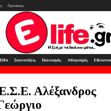
ές
Προτάσεις
Elife
Συνεντεύξεις
Πολιτισμός
Αθλητισμός
Εθελοντι
Ε.Σ.Ε. Αλέξανδρος
Γεώργιο