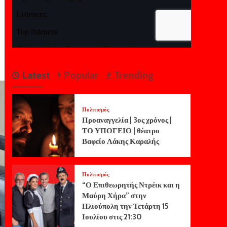
Latest
Popular
Trending
Πολιτισμός
Προαναγγελία | 3ος χρόνος |
ΤΟ ΥΠΟΓΕΙΟ | θέατρο
Βαφείο Λάκης Καραλής
Πολιτισμός
“Ο Επιθεωρητής Ντρέικ και η
Μαύρη Χήρα” στην
Ηλιούπολη την Τετάρτη 15
Ιουλίου στις 21:30