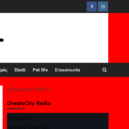
Facebook
Instagram
σμός
Παιδί
Pet life
Επικοινωνία
[soliloquy id="2558"]
DreamCity Radio