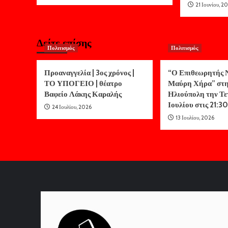
21 Ιουνίου, 2
Δείτε επίσης
Πολιτισμός
Πολιτισμός
Προαναγγελία | 3ος χρόνος |
“Ο Επιθεωρητής Ν
ΤΟ ΥΠΟΓΕΙΟ | θέατρο
Μαύρη Χήρα” στ
Βαφείο Λάκης Καραλής
Ηλιούπολη την Τε
Ιουλίου στις 21:30
24 Ιουλίου, 2026
13 Ιουλίου, 2026