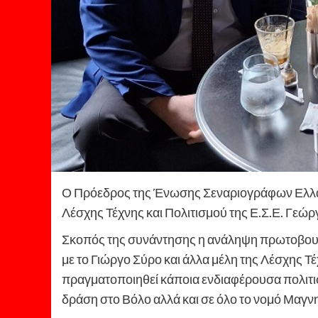
Ο Πρόεδρος της Ένωσης Σεναριογράφων Ελλά
Λέσχης Τέχνης και Πολιτισμού της Ε.Σ.Ε. Γεώ
Σκοπός της συνάντησης η ανάληψη πρωτοβουλ
με το Γιώργο Σύρο και άλλα μέλη της Λέσχης Τέ
πραγματοποιηθεί κάποια ενδιαφέρουσα πολιτισ
δράση στο Βόλο αλλά και σε όλο το νομό Μαγν