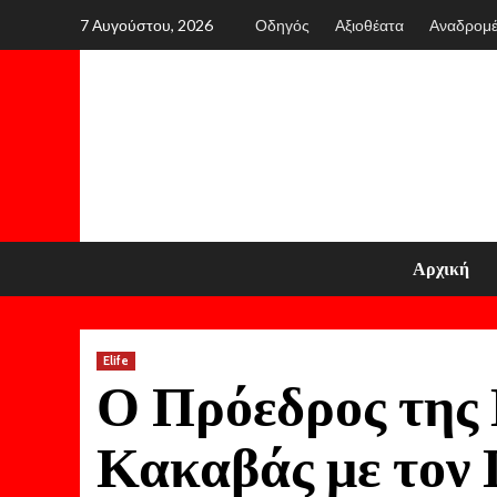
Skip
7 Αυγούστου, 2026
Οδηγός
Αξιοθέατα
Αναδρομ
to
content
Αρχική
Elife
Ο Πρόεδρος της 
Κακαβάς με τον 