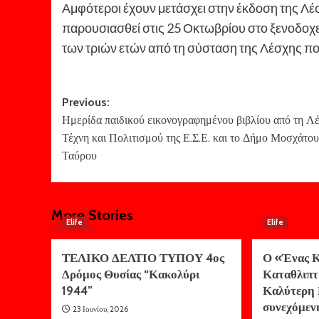
Αμφότεροι έχουν μετάσχει στην έκδοση της Λέ
παρουσιασθεί στις 25 Οκτωβρίου στο ξενοδοχεί
των τριών ετών από τη σύσταση της Λέσχης 
Post
Previous:
Ημερίδα παιδικού εικονογραφημένου βιβλίου από τη Λ
navigation
Τέχνη και Πολιτισμού της Ε.Σ.Ε. και το Δήμο Μοσχάτο
Ταύρου
More Stories
Elife
Elife
ΤΕΛΙΚΟ ΔΕΛΤΙΟ ΤΥΠΟΥ 4ος
Ο «Ένας Κ
Δρόμος Θυσίας “Κακολύρι
Καταθλιπτ
1944”
Καλύτερη 
συνεχόμεν
23 Ιουνίου, 2026