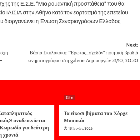
σχης της Ε.Σ.Ε. “Μια ρομαντική προσπάθεια” που θα
ο ΙΛΙΣΙΑ στην Αθήνα κατά τον εορτασμό της επετείου
που διοργανώνει η Ένωση Σεναριογράφων Ελλάδος
Next:
έσχη
Βάσια Σκυλακάκη: “Έρωτας…σχεδόν” ποιητική βραδιά
υ-
κινηματογράφου στη galerie Δημιουργών 31/10, 20.30
Elife
αταπληκτικός
Τα είκοσι βήματα του Χόρχε
ικός» αναδεικνύεται
Μπουκάι
Κωμωδία για δεύτερη
18 Ιουνίου, 2026
η χρονιά