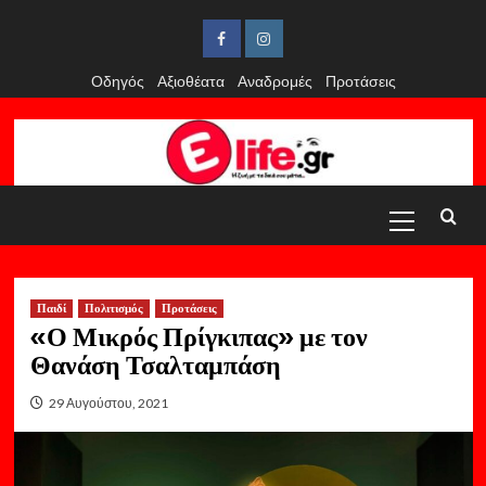
Skip
to
Facebook
Instagram
content
Οδηγός
Αξιοθέατα
Αναδρομές
Προτάσεις
Primary
Menu
Παιδί
Πολιτισμός
Προτάσεις
«Ο Μικρός Πρίγκιπας» με τον
Θανάση Τσαλταμπάση
29 Αυγούστου, 2021