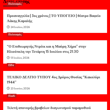
Δείτε επίσης
Πολιτισμός
Προαναγγελία | 3ος χρόνος | ΤΟ ΥΠΟΓΕΙΟ | θέατρο Βαφείο
Λάκης Καραλής
24 Ιουλίου, 2026
Πολιτισμός
“Ο Επιθεωρητής Ντρέικ και η Μαύρη Χήρα” στην
Ηλιούπολη την Τετάρτη 15 Ιουλίου στις 21:30
13 Ιουλίου, 2026
Elife
ΤΕΛΙΚΟ ΔΕΛΤΙΟ ΤΥΠΟΥ 4ος Δρόμος Θυσίας “Κακολύρι
1944”
23 Ιουνίου, 2026
Παιδί
Τελετή απονομής βραβείων διαγωνισμού παραμυθιού