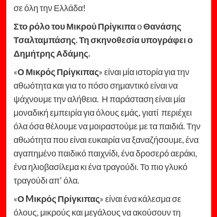
σε όλη την Ελλάδα!
Στο ρόλο του Μικρού Πρίγκιπα
ο
Θανάσης
Τσαλταμπάσης. Τη σκηνοθεσία υπογράφει ο
Δημήτρης Αδάμης.
«
Ο Μικρός Πρίγκιπας
» είναι μία ιστορία για την
αθωότητα και για το πόσο σημαντικό είναι να
ψάχνουμε την αλήθεια. Η παράσταση είναι μία
μοναδική εμπειρία για όλους εμάς, γιατί περιέχει
όλα όσα θέλουμε να μοιραστούμε με τα παιδιά. Την
αθωότητα που είναι ευκαιρία να ξαναζήσουμε, ένα
αγαπημένο παιδικό παιχνίδι, ένα δροσερό αεράκι,
ένα ηλιοβασίλεμα κι ένα τραγούδι. Το πιο γλυκό
τραγούδι απ’ όλα.
«
Ο
M
ικρός Πρίγκιπας
» είναι ένα κάλεσμα σε
όλους, μικρούς και μεγάλους να ακούσουν τη