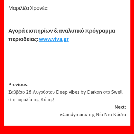
Μαριλίζα Χρονέα
Αγορά εισιτηρίων & αναλυτικό πρόγραμμα
περιοδείας:
www.viva.gr
Post
Previous:
Σαββάτο 28 Αυγούστου Deep vibes by Darkon στο Swell
navigation
στη παραλία της Κύμης!
Next:
«Candyman» της Νία Ντα Κόστα