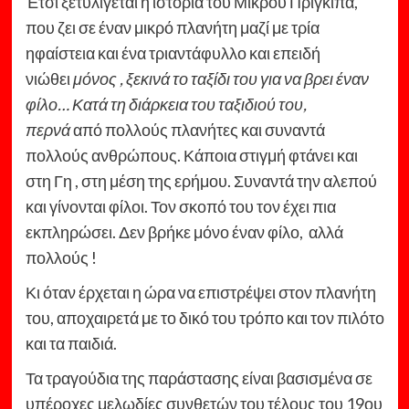
Έτσι ξετυλίγεται η ιστορία του Μικρού Πρίγκιπα,
που ζει σε έναν μικρό πλανήτη μαζί με τρία
ηφαίστεια και ένα τριαντάφυλλο και επειδή
νιώθει
μόνος , ξεκινά το ταξίδι του για να βρει έναν
φίλο… Κατά τη διάρκεια του ταξιδιού του,
περνά
από πολλούς πλανήτες και συναντά
πολλούς ανθρώπους. Κάποια στιγμή φτάνει και
στη Γη , στη μέση της ερήμου. Συναντά την αλεπού
και γίνονται φίλοι. Τον σκοπό του τον έχει πια
εκπληρώσει. Δεν βρήκε μόνο έναν φίλο, αλλά
πολλούς !
Κι όταν έρχεται η ώρα να επιστρέψει στον πλανήτη
του, αποχαιρετά με το δικό του τρόπο και τον πιλότο
και τα παιδιά.
Τα τραγούδια της παράστασης είναι βασισμένα σε
υπέροχες μελωδίες συνθετών του τέλους του 19ου