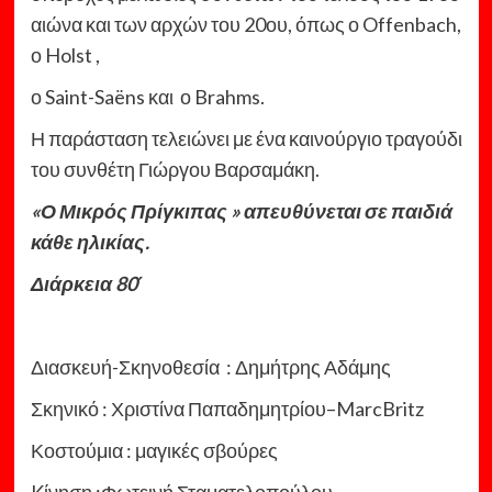
αιώνα και των αρχών του 20ου, όπως ο Offenbach,
ο Holst ,
ο Saint-Saëns και ο Brahms.
Η παράσταση τελειώνει με ένα καινούργιο τραγούδι
του συνθέτη Γιώργου Βαρσαμάκη.
«
Ο Μικρός Πρίγκιπας »
απευθύνεται σε παιδιά
κάθε ηλικίας.
Διάρκεια 80΄
Διασκευή-Σκηνοθεσία : Δημήτρης Αδάμης
Σκηνικό : Χριστίνα Παπαδημητρίου–MarcBritz
Κοστούμια : μαγικές σβούρες