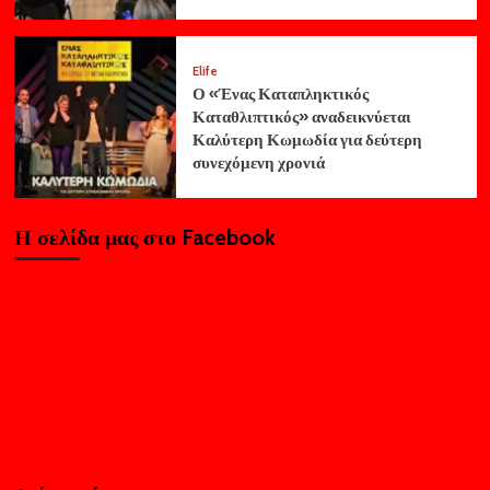
Elife
Ο «Ένας Καταπληκτικός
Καταθλιπτικός» αναδεικνύεται
Καλύτερη Κωμωδία για δεύτερη
συνεχόμενη χρονιά
Η σελίδα μας στο Facebook