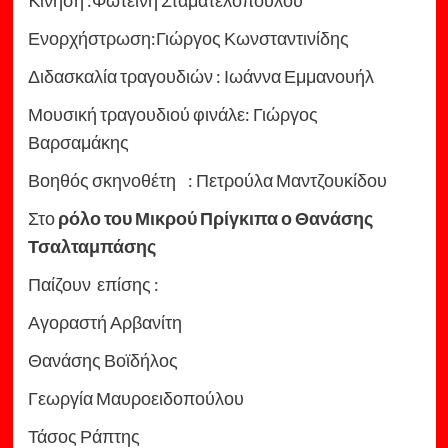
Kίνηση :Φωτεινή Σταματελοπούλου
Ενορχήστρωση:Γιώργος Κωνσταντινίδης
Διδασκαλία τραγουδιών : Ιωάννα Εμμανουήλ
Μουσική τραγουδιού φινάλε: Γιώργος
Βαρσαμάκης
Βοηθός σκηνοθέτη : Πετρούλα Μαντζουκίδου
Στο
ρόλο του Μικρού Πρίγκιπα
ο Θανάσης
Τσαλταμπάσης
Παίζουν επίσης :
Αγοραστή Αρβανίτη
Θανάσης Βοϊδήλος
Γεωργία Μαυροειδοπούλου
Τάσος Ράπτης