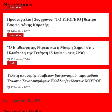
More Stories
Πολιτισμός
Προαναγγελία | 3ος χρόνος | ΤΟ ΥΠΟΓΕΙΟ | θέατρο
Βαφείο Λάκης Καραλής
24 Ιουλίου, 2026
Πολιτισμός
“Ο Επιθεωρητής Ντρέικ και η Μαύρη Χήρα” στην
Ηλιούπολη την Τετάρτη 15 Ιουλίου στις 21:30
13 Ιουλίου, 2026
Παιδί
Τελετή απονομής βραβείων διαγωνισμού παραμυθιού
Ένωσης Σεναριογράφων Ελλάδος/εκδόσεων ΚΟΥΡΟΣ
22 Ιουνίου, 2026
[soliloquy id="2558"]