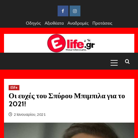
Skip
to
Facebook
Instagram
content
Οδηγός
Αξιοθέατα
Αναδρομές
Προτάσεις
Primary
Menu
Elife
Οι ευχές του Σπύρου Μπιμπιλα για το
2021!
2 Ιανουαρίου, 2021