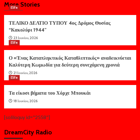
More Stories
Elife
ΤΕΛΙΚΟ ΔΕΛΤΙΟ ΤΥΠΟΥ 4ος Δρόμος Θυσίας
“Κακολύρι 1944”
23 Ιουνίου, 2026
Elife
Ο «Ένας Καταπληκτικός Καταθλιπτικός» αναδεικνύεται
Καλύτερη Κωμωδία για δεύτερη συνεχόμενη χρονιά
21 Ιουνίου, 2026
Elife
Τα είκοσι βήματα του Χόρχε Μπουκάι
18 Ιουνίου, 2026
[soliloquy id="2558"]
DreamCity Radio