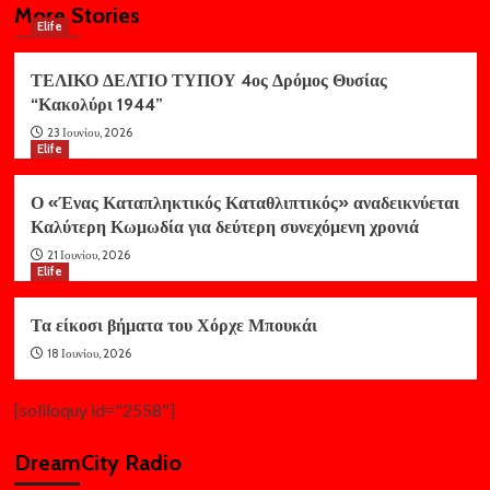
More Stories
Elife
ΤΕΛΙΚΟ ΔΕΛΤΙΟ ΤΥΠΟΥ 4ος Δρόμος Θυσίας
“Κακολύρι 1944”
23 Ιουνίου, 2026
Elife
Ο «Ένας Καταπληκτικός Καταθλιπτικός» αναδεικνύεται
Καλύτερη Κωμωδία για δεύτερη συνεχόμενη χρονιά
21 Ιουνίου, 2026
Elife
Τα είκοσι βήματα του Χόρχε Μπουκάι
18 Ιουνίου, 2026
[soliloquy id="2558"]
DreamCity Radio