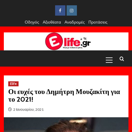
Skip
to
Facebook
Instagram
content
Οδηγός
Αξιοθέατα
Αναδρομές
Προτάσεις
Primary
Menu
Elife
Οι ευχές του Δημήτρη Μουζακίτη για
το 2021!
2 Ιανουαρίου, 2021