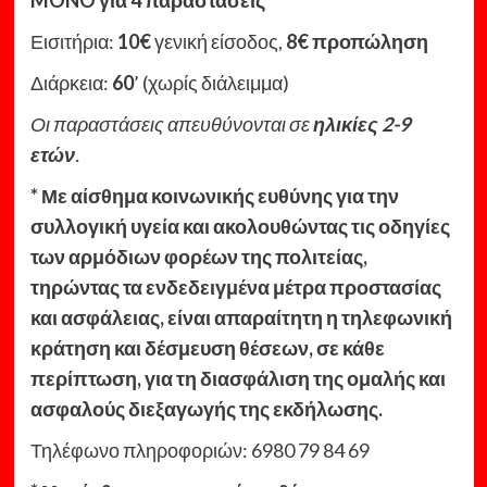
MONO
για 4 παραστάσεις
Εισιτήρια:
10€
γενική είσοδος,
8€ προπώληση
Διάρκεια:
60
’ (χωρίς διάλειμμα)
Οι παραστάσεις απευθύνονται σε
ηλικίες 2-9
ετών
.
*
Με αίσθημα κοινωνικής ευθύνης για την
συλλογική υγεία και ακολουθώντας τις οδηγίες
των αρμόδιων φορέων της πολιτείας,
τηρώντας τα ενδεδειγμένα μέτρα προστασίας
και ασφάλειας, είναι απαραίτητη η τηλεφωνική
κράτηση και δέσμευση θέσεων, σε κάθε
περίπτωση, για τη διασφάλιση της ομαλής και
ασφαλούς διεξαγωγής της εκδήλωσης.
Τηλέφωνο πληροφοριών: 6980 79 84 69