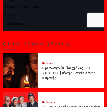
Latest
Popular
Trending
Πολιτισμός
Προαναγγελία | 3ος χρόνος | ΤΟ
ΥΠΟΓΕΙΟ | θέατρο Βαφείο Λάκης
Καραλής
Πολιτισμός
“Ο Επιθεωρητής Ντρέικ και η Μαύρη