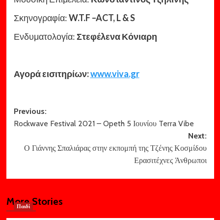
Σκηνογραφία:
W
.
T
.
F
–
ACT
,
L
&
S
Ενδυματολογία:
Στεφέλενα Κόνιαρη
Αγορά εισιτηρίων:
www.viva.gr
Post
Previous:
Rockwave Festival 2021 – Opeth 5 Ιουνίου Terra Vibe
navigation
Next:
Ο Γιάννης Σπαλιάρας στην εκπομπή της Τζένης Κοσμίδου
Ερασιτέχνες Άνθρωποι
More Stories
Παιδί