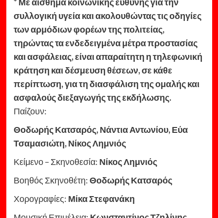
*
Με αίσθημα κοινωνικής ευθύνης για την
συλλογική υγεία και ακολουθώντας τις οδηγίες
των αρμόδιων φορέων της πολιτείας,
τηρώντας τα ενδεδειγμένα μέτρα προστασίας
και ασφάλειας, είναι απαραίτητη η τηλεφωνική
κράτηση και δέσμευση θέσεων, σε κάθε
περίπτωση, για τη διασφάλιση της ομαλής και
ασφαλούς διεξαγωγής της εκδήλωσης.
Παίζουν:
Θοδωρής Κατσαρός, Νάντια Αντωνίου, Εύα
Τσαμασιώτη, Νίκος Λημνιός
Κείμενο – Σκηνοθεσία:
Νίκος Λημνιός
Βοηθός Σκηνοθέτη:
Θοδωρής Κατσαρός
Χορογραφίες:
Μίκα Στεφανάκη
Μουσική Επιμέλεια:
Κωνσταντίνος Τζηλίνης