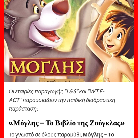
Οι εταιρίες παραγωγής
“L
&
S”
και
“W.T.F-
ACT”
παρουσιάζουν
την παιδική διαδραστική
παράσταση:
«Μόγλης – Το Βιβλίο της Ζούγκλας»
Το γνωστό σε όλους παραμύθι,
Μόγλης – Το