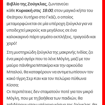
Βιβλίο της Ζούγκλας
, ζωντανεύει
κάθε
Κυριακή
στις 18:00
, στον μαγικό κήπο του
Θεάτρου Χυτήριο στο Γκάζι, ο οποίος
μεταμορφώνεται σε μία υπέροχη ζούγκλα για να
υποδεχτεί μικρούς και μεγάλους σε ένα
καλοκαιρινό πάρτι γεμάτο εκπλήξεις, τραγούδι και
χορό!
Στη μυστηριώδη ζούγκλα της μακρινής Ινδίας ζει
ένα μικρό αγόρι που το λένε Μόγλη, μαζί με τον
μαύρο πάνθηρα Μπακίρα και την αρκούδα
Μπαλού, θα καταφέρουν να αντιμετωπίσουν τον
κακό τίγρη Σερ Καν και τον πελώριο πύθωνα
Κίσσα;
Οι περιπέτειες δεν σταματούν ποτέ για τον μικρό
Μόγλη, που με τη βοήθεια των παιδιών, θα
ταξιδέψουν στον υπέροχο κόσμο της ζούγκλας, θα