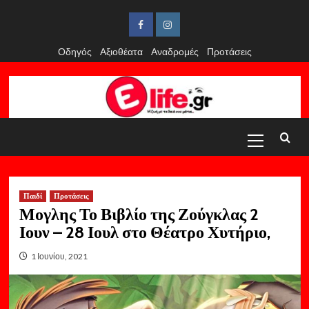
Skip
to
Facebook
Instagram
content
Οδηγός
Αξιοθέατα
Αναδρομές
Προτάσεις
Primary
Menu
Παιδί
Προτάσεις
Μογλης Το Βιβλίο της Ζούγκλας 2
Ιουν – 28 Ιουλ στο Θέατρο Χυτήριο,
1 Ιουνίου, 2021