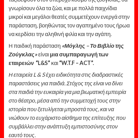
γνωρίσουν όλα τα ζώα, και με πολλά παιχνίδια
μικροί και μεγάλοι θεατές συμμετέχουν ενεργά στην
παράσταση, βοηθώντας τον αγαπημένο τους ήρωα
να κερδίσει την αληθινή φιλία και την αγάπη.
Η παιδική παράσταση
«Μόγλης – Το Βιβλίο της
Ζούγκλας»
είναι
μια συμπαραγωγή των
εταιρειών
“
L&
S”
και
“
W.T.F –
ACT”.
Η εταιρεία
L & S
έχει ειδικότητα στις διαδραστικές
παραστάσεις για παιδιά. Στόχος της είναι να δίνει
στα παιδιά την ευκαιρία για μια βιωματική εμπειρία
στο θέατρο, μέσα από την συμμετοχή τους στην
ιστορία που ξετυλίγεται μπροστά τους, και να
νιώθουν το ευχάριστο αίσθημα της επίτευξης που
συμβάλλει στην ανάπτυξη εμπιστοσύνης στον
εαυτό τους.