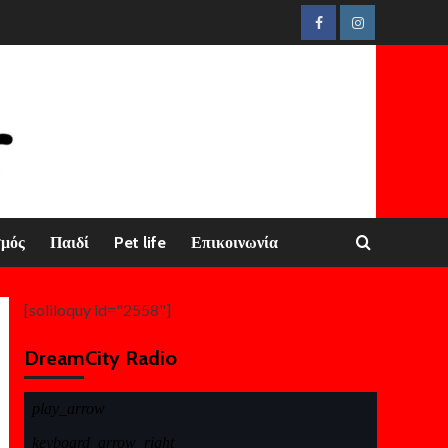
Facebook
Instagram
σμός
Παιδί
Pet life
Επικοινωνία
[soliloquy id="2558"]
DreamCity Radio