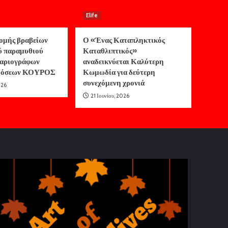
Elife
ομής βραβείων
Ο «Ένας Καταπληκτικός
ύ παραμυθιού
Καταθλιπτικός»
αριογράφων
αναδεικνύεται Καλύτερη
κδόσεων ΚΟΥΡΟΣ
Κωμωδία για δεύτερη
συνεχόμενη χρονιά
026
21 Ιουνίου, 2026