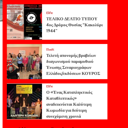
Elife
ΤΕΛΙΚΟ ΔΕΛΤΙΟ ΤΥΠΟΥ
4ος Δρόμος Θυσίας “Κακολύρι
1944”
Παιδί
Τελετή απονομής βραβείων
διαγωνισμού παραμυθιού
Ένωσης Σεναριογράφων
Ελλάδος/εκδόσεων ΚΟΥΡΟΣ
Elife
Ο «Ένας Καταπληκτικός
Καταθλιπτικός»
αναδεικνύεται Καλύτερη
Κωμωδία για δεύτερη
συνεχόμενη χρονιά