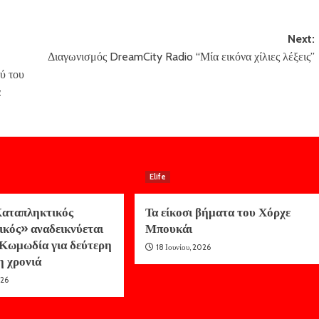
Next:
Διαγωνισμός DreamCity Radio “Μία εικόνα χίλιες λέξεις”
ύ του
α
Elife
αταπληκτικός
Τα είκοσι βήματα του Χόρχε
ικός» αναδεικνύεται
Μπουκάι
Κωμωδία για δεύτερη
18 Ιουνίου, 2026
η χρονιά
026