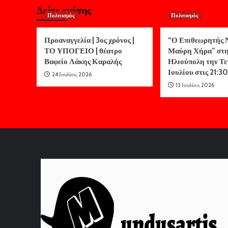
Δείτε επίσης
Πολιτισμός
Πολιτισμός
Προαναγγελία | 3ος χρόνος |
“Ο Επιθεωρητής Ν
ΤΟ ΥΠΟΓΕΙΟ | θέατρο
Μαύρη Χήρα” στ
Βαφείο Λάκης Καραλής
Ηλιούπολη την Τε
Ιουλίου στις 21:30
24 Ιουλίου, 2026
13 Ιουλίου, 2026