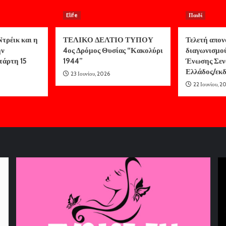
Elife
Παιδί
τρέικ και η
ΤΕΛΙΚΟ ΔΕΛΤΙΟ ΤΥΠΟΥ
Τελετή απον
ην
4ος Δρόμος Θυσίας “Κακολύρι
διαγωνισμο
τάρτη 15
1944”
Ένωσης Σεν
Ελλάδος/ε
23 Ιουνίου, 2026
22 Ιουνίου, 2