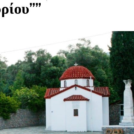
ρίου””