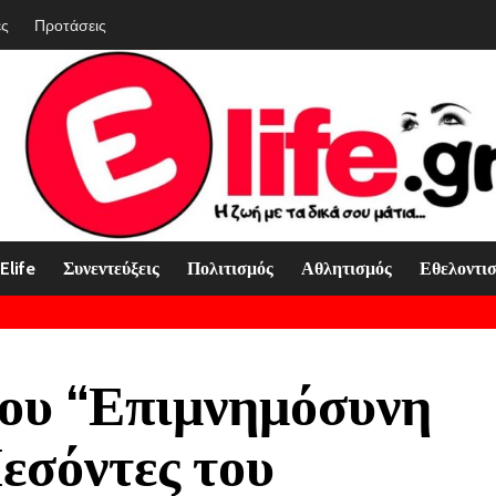
ές
Προτάσεις
Elife
Συνεντεύξεις
Πολιτισμός
Αθλητισμός
Εθελοντι
ου “Επιμνημόσυνη
εσόντες του