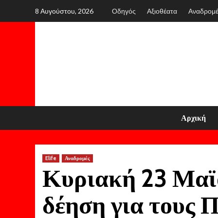
Skip
8 Αυγούστου, 2026
Οδηγός
Αξιοθέατα
Αναδρομ
to
content
Αρχική
Elife
Αναδρομές
Κυριακή 23 Μαϊ
δέηση για τους Π