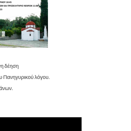
νη δέηση
ου Πανηγυρικού λόγου.
φάνων.