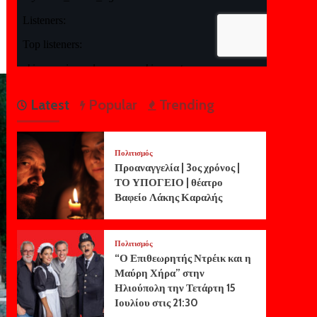
Latest
Popular
Trending
Πολιτισμός
Προαναγγελία | 3ος χρόνος |
ΤΟ ΥΠΟΓΕΙΟ | θέατρο
Βαφείο Λάκης Καραλής
Πολιτισμός
“Ο Επιθεωρητής Ντρέικ και η
Μαύρη Χήρα” στην
Ηλιούπολη την Τετάρτη 15
Ιουλίου στις 21:30