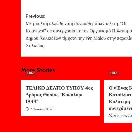
Post
Previous:
Με μια λιτή αλλά δυνατή συναισθημάτων τελετή, “Οι
navigation
Κομνηνοί” σε συνεργασία με τον Οργανισμό Πολιτισμο
Δήμου Χαλκιδέων τίμησαν την 19η Μαΐου στην παραλί
Χαλκίδας.
More Stories
Elife
Elife
ΤΕΛΙΚΟ ΔΕΛΤΙΟ ΤΥΠΟΥ 4ος
Ο «Ένας Κ
Δρόμος Θυσίας “Κακολύρι
Καταθλιπτ
1944”
Καλύτερη 
συνεχόμεν
23 Ιουνίου, 2026
21 Ιουνίου, 2