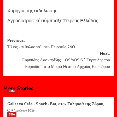
Χορηγός της εκδήλωσης
Αγροδιατροφική σύμπραξη Στερεάς Ελλάδας.
Post
Previous:
Ήλιος και θάλασσα΄΄ στο Πειραιώς 260
navigation
Next:
Ευριπίδης Λασκαρίδης – OSMOSIS ΄΄Ευριπίδης του
Ευριπίδη΄΄ στο Μικρό Θέατρο Αρχαίας Επιδαύρου
More Stories
Elife
Galissea Cafe · Snack · Bar, στον Γαλησσά της Σύρου,
9 Αυγούστου, 2026
Elife