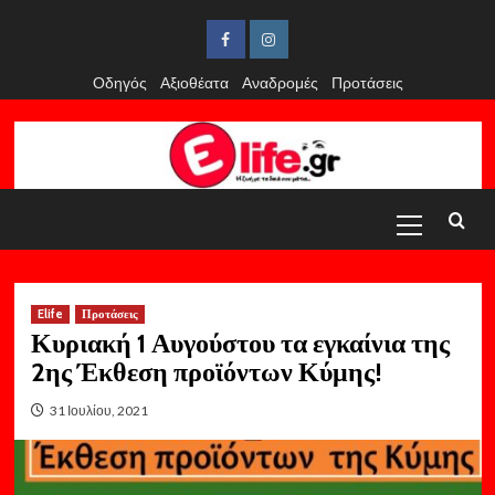
Skip
to
Facebook
Instagram
content
Οδηγός
Αξιοθέατα
Αναδρομές
Προτάσεις
Primary
Menu
Elife
Προτάσεις
Κυριακή 1 Αυγούστου τα εγκαίνια της
2ης Έκθεση προϊόντων Κύμης!
31 Ιουλίου, 2021