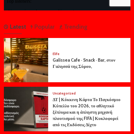
Latest
Popular
Trending
Elife
Galissea Cafe · Snack · Bar, στον
Γαλησσά της Σύρου,
Uncategorized
ΔΤ | Κόκκινη Κάρτα Το Παγκόσμιο
Κύπελλο του 2026, το αθλητικό
ξέπλυμα και η άπληστη μηχανή
πλουτισμού της FIFA | Κυκλοφορεί
από τις Εκδόσεις Δίχτυ