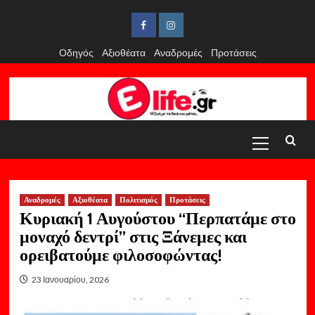
Skip
to
Facebook
Instagram
content
Οδηγός
Αξιοθέατα
Αναδρομές
Προτάσεις
Primary
Menu
Αναδρομές
Αξιοθέατα
Πολιτισμός
Προτάσεις
Κυριακή 1 Αυγούστου “Περπατάμε στο
μοναχό δεντρί” στις Ξάνεμες και
ορειβατούμε φιλοσοφώντας!
23 Ιανουαρίου, 2026