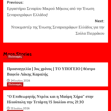
Post
Previous:
Εργαστήριο Σεναρίου Μικρού Μήκους από την Ένωση
navigation
Σεναριογράφων Ελλάδος!
Next:
Ντοκιμαντέρ της Ένωσης Σεναριογράφων Ελλάδος για την
Σούλα Πιερράκου
More Stories
Πολιτισμός
Προαναγγελία | 3ος χρόνος | ΤΟ ΥΠΟΓΕΙΟ | θέατρο
Βαφείο Λάκης Καραλής
24 Ιουλίου, 2026
Πολιτισμός
“Ο Επιθεωρητής Ντρέικ και η Μαύρη Χήρα” στην
Ηλιούπολη την Τετάρτη 15 Ιουλίου στις 21:30
13 Ιουλίου, 2026