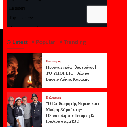
Latest
Popular
Trending
Πολιτισμός
Προαναγγελία | 3ος χρόνος |
ΤΟ ΥΠΟΓΕΙΟ | θέατρο
Βαφείο Λάκης Καραλής
Πολιτισμός
“Ο Επιθεωρητής Ντρέικ και η
Μαύρη Χήρα” στην
Ηλιούπολη την Τετάρτη 15
Ιουλίου στις 21:30