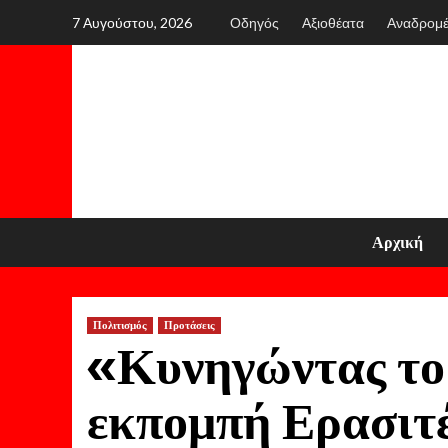
Skip
7 Αυγούστου, 2026
Οδηγός
Αξιοθέατα
Αναδρομ
to
content
Αρχική
Πολιτισμός
Προτάσεις
«Κυνηγώντας το
εκπομπή Ερασιτέ