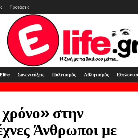
ές
Προτάσεις
Elife
Συνεντεύξεις
Πολιτισμός
Αθλητισμός
Εθελοντι
 χρόνο» στην
χνες Άνθρωποι με