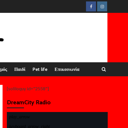
Facebook
Instagram
σμός
Παιδί
Pet life
Επικοινωνία
[soliloquy id="2558"]
DreamCity Radio