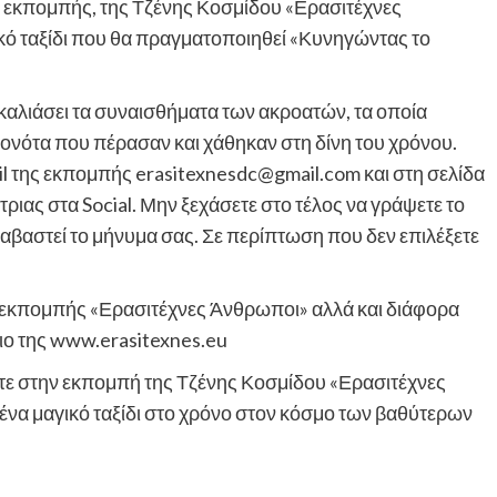
της εκπομπής, της Τζένης Κοσμίδου «Ερασιτέχνες
ικό ταξίδι που θα πραγματοποιηθεί «Κυνηγώντας το
καλιάσει τα συναισθήματα των ακροατών, τα οποία
γονότα που πέρασαν και χάθηκαν στη δίνη του χρόνου.
il της εκπομπής erasitexnesdc@gmail.com και στη σελίδα
ριας στα Social. Μην ξεχάσετε στο τέλος να γράψετε το
ιαβαστεί το μήνυμα σας. Σε περίπτωση που δεν επιλέξετε
ς εκπομπής «Ερασιτέχνες Άνθρωποι» αλλά και διάφορα
γιο της www.erasitexnes.eu
ίτε στην εκπομπή της Τζένης Κοσμίδου «Ερασιτέχνες
ένα μαγικό ταξίδι στο χρόνο στον κόσμο των βαθύτερων