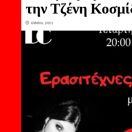
την Τζένη Κοσμί
4 Μαΐου, 2021