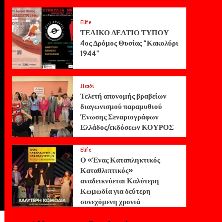
Elife
ΤΕΛΙΚΟ ΔΕΛΤΙΟ ΤΥΠΟΥ
4ος Δρόμος Θυσίας “Κακολύρι
1944”
Παιδί
Τελετή απονομής βραβείων
διαγωνισμού παραμυθιού
Ένωσης Σεναριογράφων
Ελλάδος/εκδόσεων ΚΟΥΡΟΣ
Elife
Ο «Ένας Καταπληκτικός
Καταθλιπτικός»
αναδεικνύεται Καλύτερη
Κωμωδία για δεύτερη
συνεχόμενη χρονιά