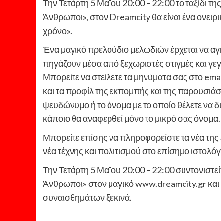
Την Τετάρτη 5 Μαϊου 20:00 – 22:00 το ταξίδι 
Άνθρωποι», στον Dreamcity θα είναι ένα ονειρ
χρόνο».
Ένα μαγικό πρελούδιο μελωδιών έρχεται να αγ
πηγάζουν μέσα από ξεχωριστές στιγμές και γε
Μπορείτε να στείλετε τα μηνύματα σας στο ema
και τα προφίλ της εκπομπής και της παρουσιάστ
ψευδώνυμο ή το όνομα με το οποίο θέλετε να δ
κάποιο θα αναφερθεί μόνο το μικρό σας όνομα.
Μπορείτε επίσης να πληροφορείστε τα νέα τη
νέα τέχνης και πολιτισμού στο επίσημο ιστολό
Την Τετάρτη 5 Μαϊου 20:00 – 22:00 συντονιστε
Άνθρωποι» στον μαγικό www.dreamcity.gr και 
συναισθημάτων ξεκινά.