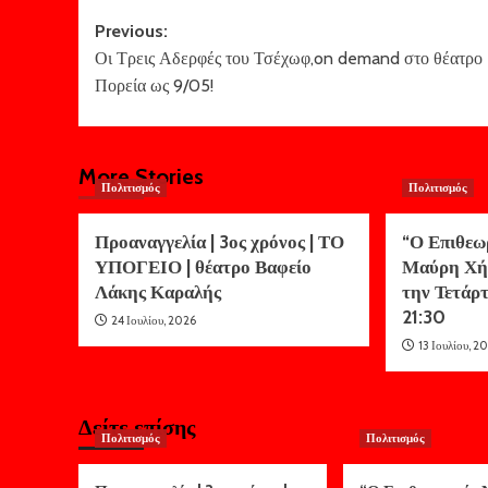
Post
Previous:
Οι Τρεις Αδερφές του Τσέχωφ,on demand στο θέατρο
navigation
Πορεία ως 9/05!
More Stories
Πολιτισμός
Πολιτισμός
Προαναγγελία | 3ος χρόνος | ΤΟ
“Ο Επιθεω
ΥΠΟΓΕΙΟ | θέατρο Βαφείο
Μαύρη Χή
Λάκης Καραλής
την Τετάρτ
21:30
24 Ιουλίου, 2026
13 Ιουλίου, 2
Δείτε επίσης
Πολιτισμός
Πολιτισμός