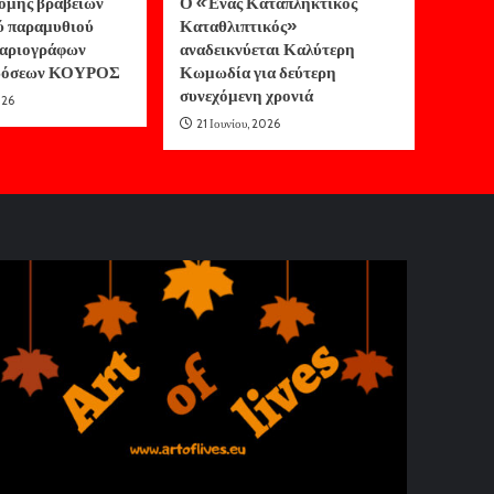
ομής βραβείων
Ο «Ένας Καταπληκτικός
ύ παραμυθιού
Καταθλιπτικός»
αριογράφων
αναδεικνύεται Καλύτερη
κδόσεων ΚΟΥΡΟΣ
Κωμωδία για δεύτερη
συνεχόμενη χρονιά
026
21 Ιουνίου, 2026