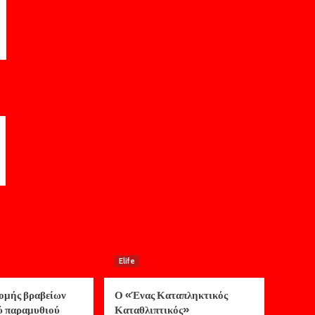
Elife
ομής βραβείων
Ο «Ένας Καταπληκτικός
ύ παραμυθιού
Καταθλιπτικός»