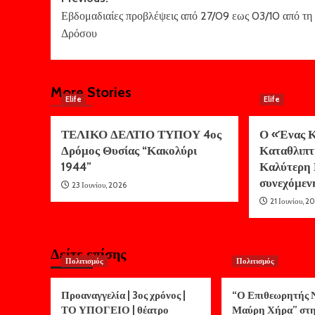
Post
Εβδομαδιαίες προβλέψεις από 27/09 εως 03/10 από τη
navigation
Δρόσου
More Stories
Elife
Elife
ΤΕΛΙΚΟ ΔΕΛΤΙΟ ΤΥΠΟΥ 4ος
Ο «Ένας Κ
Δρόμος Θυσίας “Κακολύρι
Καταθλιπτ
1944”
Καλύτερη 
συνεχόμεν
23 Ιουνίου, 2026
21 Ιουνίου, 2
Δείτε επίσης
Πολιτισμός
Πολιτισμός
Προαναγγελία | 3ος χρόνος |
“Ο Επιθεωρητής Ν
ΤΟ ΥΠΟΓΕΙΟ | θέατρο
Μαύρη Χήρα” στ