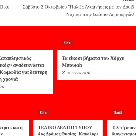
 Βίκυ
Σάββατο 2 Οκτωβρίου ”Παλιές Αναμνήσεις με τον Δαυίδ
Ναχμία”στην Galerie Δημιουργών!
Elife
αταπληκτικός
Τα είκοσι βήματα του Χόρχε
ικός» αναδεικνύεται
Μπουκάι
Κωμωδία για δεύτερη
18 Ιουνίου, 2026
η χρονιά
026
Elife
Παιδί
τρέικ και η
ΤΕΛΙΚΟ ΔΕΛΤΙΟ ΤΥΠΟΥ
Τελετή απον
ην
4ος Δρόμος Θυσίας “Κακολύρι
διαγωνισμο