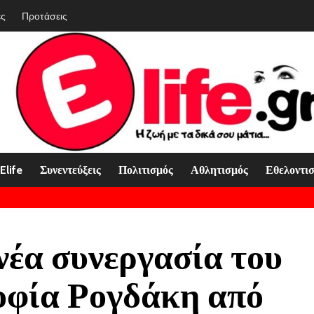
ές
Προτάσεις
Elife
Συνεντεύξεις
Πολιτισμός
Αθλητισμός
Εθελοντι
έα συνεργασία του
οφία Ρογδάκη από