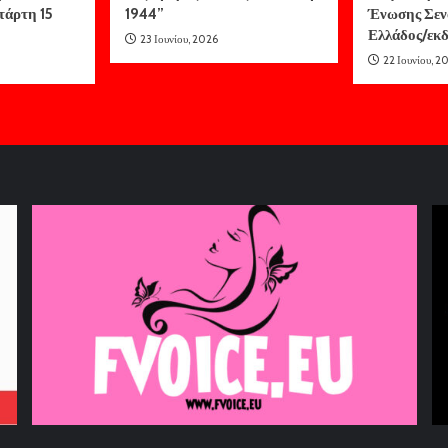
τάρτη 15
1944”
Ένωσης Σεν
Ελλάδος/ε
23 Ιουνίου, 2026
22 Ιουνίου, 2