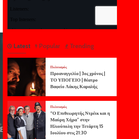
Latest
Popular
Trending
Πολιτισμός
Προαναγγελία | 3ος χρόνος |
ΤΟ ΥΠΟΓΕΙΟ | θέατρο
Βαφείο Λάκης Καραλής
Πολιτισμός
“Ο Επιθεωρητής Ντρέικ και η
Μαύρη Χήρα” στην
Ηλιούπολη την Τετάρτη 15
Ιουλίου στις 21:30