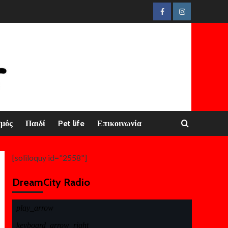
Facebook
Instagram
σμός
Παιδί
Pet life
Επικοινωνία
[soliloquy id="2558"]
DreamCity Radio