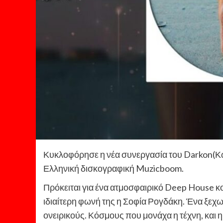
Κυκλοφόρησε η νέα συνεργασία του Darkon(Κ
Ελληνική δισκογραφική Muzicboom.
Πρόκειται για ένα ατμοσφαιρικό Deep House κομ
ιδιαίτερη φωνή της η Σοφία Ρογδάκη. Ένα ξεχωρ
ονειρικούς. Κόσμους που μονάχα η τέχνη, και