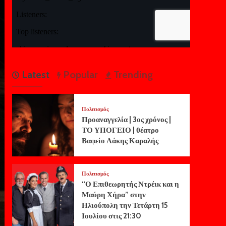
Latest
Popular
Trending
Πολιτισμός
Προαναγγελία | 3ος χρόνος |
ΤΟ ΥΠΟΓΕΙΟ | θέατρο
Βαφείο Λάκης Καραλής
Πολιτισμός
“Ο Επιθεωρητής Ντρέικ και η
Μαύρη Χήρα” στην
Ηλιούπολη την Τετάρτη 15
Ιουλίου στις 21:30