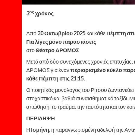
ος
3
χρόνος
Από
30 Οκτωβρίου 2025
και κάθε
Πέμπτη στι
Για λίγες μόνο παραστάσεις
στο
Θέατρο ΔΡΟΜΟΣ
Μετά από δύο συνεχόμενες χρονιές επιτυχίας,
ΔΡΟΜΟΣ για έναν
περιορισμένο κύκλο πα
κάθε Πέμπτη στις 21:15
.
Ο ποιητικός μονόλογος του Ρίτσου ζωντανεύει 
στοχαστικό και βαθιά συναισθηματικό ταξίδι.
απώθηση, το τραύμα, την ταυτότητα και τον κο
ΠΕΡΙΛΗΨΗ
Η
Ισμήνη
, η παραγνωρισμένη αδελφή της Αντι