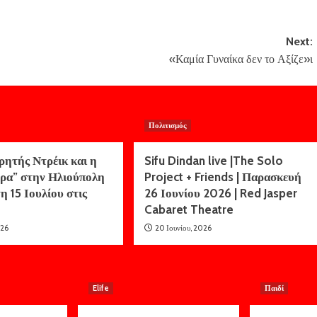
Next:
«Καμία Γυναίκα δεν το Αξίζε»ι
Πολιτισμός
ρητής Ντρέικ και η
Sifu Dindan live |The Solo
ρα” στην Ηλιούπολη
Project + Friends | Παρασκευή
η 15 Ιουλίου στις
26 Ιουνίου 2026 | Red Jasper
Cabaret Theatre
026
20 Ιουνίου, 2026
Elife
Παιδί