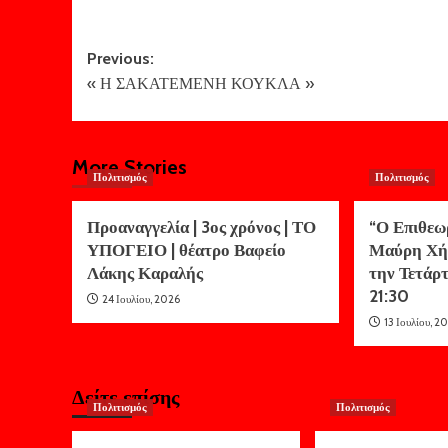
Post
Previous:
« Η ΣΑΚΑΤΕΜΕΝΗ ΚΟΥΚΛΑ »
navigation
More Stories
Πολιτισμός
Πολιτισμός
Προαναγγελία | 3ος χρόνος | ΤΟ
“Ο Επιθεω
ΥΠΟΓΕΙΟ | θέατρο Βαφείο
Μαύρη Χή
Λάκης Καραλής
την Τετάρτ
21:30
24 Ιουλίου, 2026
13 Ιουλίου, 2
Δείτε επίσης
Πολιτισμός
Πολιτισμός