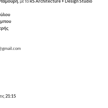
νταμούρη
, με το
RS Architecture + Design Studio
ούλου
άμπου
τρής
u@gmail.com
τις
21:15