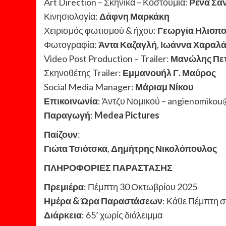
Art Direction – Σκηνικά – Κοστούμια:
Ρένα Σα
Κινησιολογία:
Δάφνη Μαρκάκη
Χειρισμός φωτισμού & ήχου:
Γεωργία Ηλιοπ
Φωτογραφία:
Άντα Καζαγλή
,
Ιωάννα Χαραλ
Video Post Production – Trailer:
Μανώλης Πε
Σκηνοθέτης Trailer:
Εμμανουήλ Γ. Μαύρος
Social Media Manager:
Μάριαμ Νίκου
Επικοινωνία
: Άντζυ Νομικού – angienomiko
Παραγωγή
:
Medea Pictures
Παίζουν
:
Γιώτα Τσιότσκα
,
Δημήτρης Νικολόπουλος
ΠΛΗΡΟΦΟΡΙΕΣ ΠΑΡΑΣΤΑΣΗΣ
Πρεμιέρα
: Πέμπτη 30 Οκτωβρίου 2025
Ημέρα & Ώρα Παραστάσεων
: Κάθε Πέμπτη σ
Διάρκεια
: 65’ χωρίς διάλειμμα