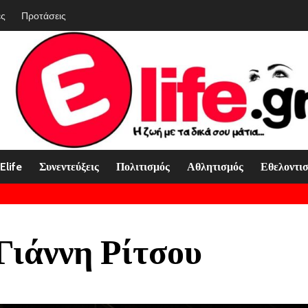
ές
Προτάσεις
Elife
Συνεντεύξεις
Πολιτισμός
Αθλητισμός
Εθελοντι
ιάννη Ρίτσου