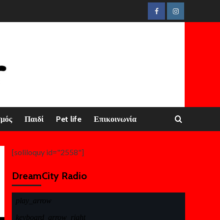
Facebook
Instagram
σμός
Παιδί
Pet life
Επικοινωνία
[soliloquy id="2558"]
DreamCity Radio