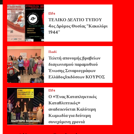
Elife
ΤΕΛΙΚΟ ΔΕΛΤΙΟ ΤΥΠΟΥ
4ος Δρόμος Θυσίας “Κακολύρι
1944”
Παιδί
Τελετή απονομής βραβείων
διαγωνισμού παραμυθιού
Ένωσης Σεναριογράφων
Ελλάδος/εκδόσεων ΚΟΥΡΟΣ
Elife
Ο «Ένας Καταπληκτικός
Καταθλιπτικός»
αναδεικνύεται Καλύτερη
Κωμωδία για δεύτερη
συνεχόμενη χρονιά