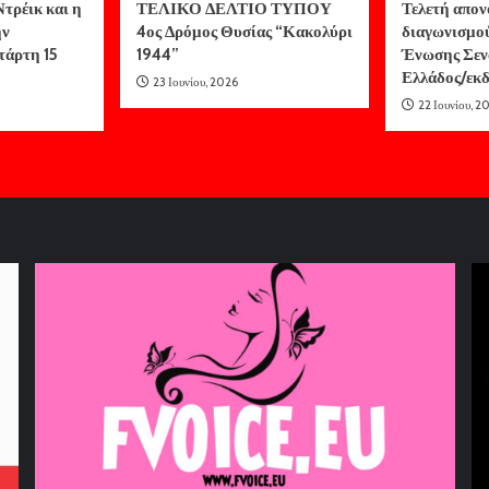
τρέικ και η
ΤΕΛΙΚΟ ΔΕΛΤΙΟ ΤΥΠΟΥ
Τελετή απον
ην
4ος Δρόμος Θυσίας “Κακολύρι
διαγωνισμο
τάρτη 15
1944”
Ένωσης Σεν
Ελλάδος/ε
23 Ιουνίου, 2026
22 Ιουνίου, 2