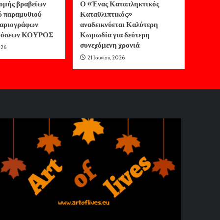
ομής βραβείων
Ο «Ένας Καταπληκτικός
ύ παραμυθιού
Καταθλιπτικός»
αριογράφων
αναδεικνύεται Καλύτερη
κδόσεων ΚΟΥΡΟΣ
Κωμωδία για δεύτερη
συνεχόμενη χρονιά
026
21 Ιουνίου, 2026