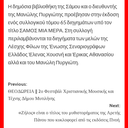
Η δημόσια βιβλιοθήκη της Σάμου και ο διευθυντής
της Μανώλης Πυργιώτης προέβησαν στην έκδοση
ενός συλλογικού τόμου 65 διηγημάτων υπό τον
τίτλο ΣΑΜΟΣ ΜΙΑ ΜΕΡΑ. Στη συλλογή
περιλαμβάνονται τα διηγήματα των μελών της
Λέσχης Φίλων της Ένωσης Σεναριογράφων
Ελλάδος Έλενας Χουσνή και Έρικας Αθανασίου
αλλά και του Μανώλη Πυργιώτη.
Post
Previous:
ΘΕΟΔΩΡΕΙΑ || 2ο Φεστιβάλ Χριστιανικής Μουσικής και
navigation
Τέχνης Δήμου Μυτιλήνης
Next:
«Ζήλος» είναι ο τίτλος του μυθιστορήματος της Αρετής
Πάνου που κυκλοφορεί από τις εκδόσεις Πνοή.