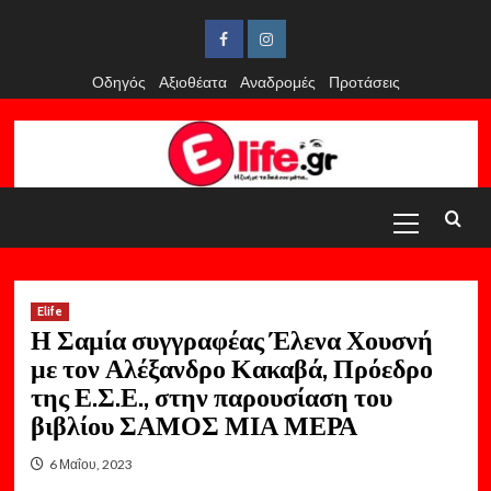
Skip
to
Facebook
Instagram
content
Οδηγός
Αξιοθέατα
Αναδρομές
Προτάσεις
Primary
Menu
Elife
Η Σαμία συγγραφέας Έλενα Χουσνή
με τον Αλέξανδρο Κακαβά, Πρόεδρο
της Ε.Σ.Ε., στην παρουσίαση του
βιβλίου ΣΑΜΟΣ ΜΙΑ ΜΕΡΑ
6 Μαΐου, 2023