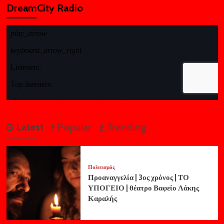
DreamCity Radio
Latest
Popular
Trending
Πολιτισμός
Προαναγγελία | 3ος χρόνος | ΤΟ
ΥΠΟΓΕΙΟ | θέατρο Βαφείο Λάκης
Καραλής