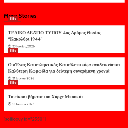
More Stories
Elife
ΤΕΛΙΚΟ ΔΕΛΤΙΟ ΤΥΠΟΥ 4ος Δρόμος Θυσίας
“Κακολύρι 1944”
23 Ιουνίου, 2026
Elife
Ο «Ένας Καταπληκτικός Καταθλιπτικός» αναδεικνύεται
Καλύτερη Κωμωδία για δεύτερη συνεχόμενη χρονιά
21 Ιουνίου, 2026
Elife
Τα είκοσι βήματα του Χόρχε Μπουκάι
18 Ιουνίου, 2026
[soliloquy id="2558"]