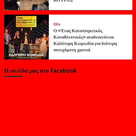
ΚΟΥΡΟΣ
Elife
Ο «Ένας Καταπληκτικός
Καταθλιπτικός» αναδεικνύεται
Καλύτερη Κωμωδία για δεύτερη
συνεχόμενη χρονιά
Η σελίδα μας στο Facebook