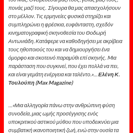
πονάς μαζί τους. Σίγουρα θα μας απασχολήσουν
στο μέλλον. Τις ερμηνείες φυσικά στηρίζει και
συμπληρώνει η φρέσκια, ευφάνταστη, σχεδόν
κινηματογραφική σκηνοθεσία του Θοδωρή
Αντωνιάδη. Κατάφερε να καθοδηγήσει με ακρίβεια
τους ηθοποιούς του και να δημιουργήσει ένα
όμορφο και σκοτεινό παραμύθι επί σκηνής. Mια
παράσταση που συγκινεί, που έχει πολλά να πει,
και είναι γεμάτη ενέργεια και ταλέντο.»…
Ελένη Κ.
Τουλούπη (Max Magazine)
…«Μια αλληγορία πάνω στην ανθρώπινη φύση
συνοδεία, μιας ωμής προσέγγισης ενός
υποκριτικού αστικού μύθου που υποδεικνύει μια
συμβατική ικανοποιητική ζωή, ενώ στην ουσία τα