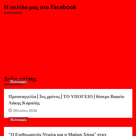
Η σελίδα μας στο Facebook
Δείτε επίσης
Πολιτισμός
Προαναγγελία | 3ος χρόνος | ΤΟ ΥΠΟΓΕΙΟ | θέατρο Βαφείο
Λάκης Καραλής
24 Ιουλίου, 2026
Πολιτισμός
“Ο Επιθεωρητής Ντρέικ και η Μαύρη Χήρα” στην