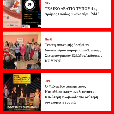
Elife
ΤΕΛΙΚΟ ΔΕΛΤΙΟ ΤΥΠΟΥ 4ος
Δρόμος Θυσίας “Κακολύρι 1944”
Παιδί
Τελετή απονομής βραβείων
διαγωνισμού παραμυθιού Ένωσης
Σεναριογράφων Ελλάδος/εκδόσεων
ΚΟΥΡΟΣ
Elife
Ο «Ένας Καταπληκτικός
Καταθλιπτικός» αναδεικνύεται
Καλύτερη Κωμωδία για δεύτερη
συνεχόμενη χρονιά