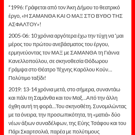
“1996: Γράφεται από τον Άκη Δήμου το θεατρικό
έργο, «Η ΣΑΜΑΝΘΑ ΚΑΙ Ο ΜΑΞ ΣΤΟ ΒΥΘΟ ΤΗΣ
ΑΣΦΑΛΤΟΥ»!
2005-06: 10 χρόνια αργότερα έχω την τύχη να ‘μαι
μέρος του πρώτου ανεβάσματος του έργου,
ερμηνεύοντας τον ΜΑΞ με ΣΑΜΑΝΘΑ τη Γιάννα
Κανελλοπούλου, σε σκηνοθεσία Θόδωρου
Γράμψα στο Θέατρο Τέχνης Καρόλου Κούν…
Πολύτιμο ταξίδι!
2019: 13-14 χρόνια μετά, στο σήμερα, συναντάω
και πάλι τη Σαμάνθα και τον Μαξ…Από την άλλη
όχθη αυτή τη φορά…Του σκηνοθέτη. Συνομιλώντας
με τα όνειρα, την προσωπικότητα, τη «ματιά» δύο
νέων άξιων συναδέλφων, της Εύης Τσάφου και του
Πάρι Σκαρτσολιά, παρέα με πολύτιμους