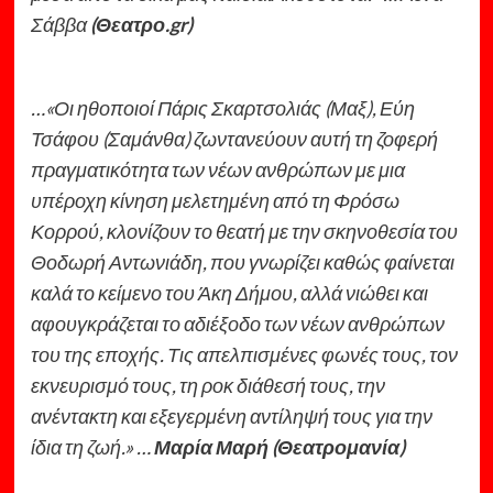
Σάββα
(Θεατρο.gr)
…«Οι ηθοποιοί Πάρις Σκαρτσολιάς (Μαξ), Εύη
Τσάφου (Σαμάνθα) ζωντανεύουν αυτή τη ζοφερή
πραγματικότητα των νέων ανθρώπων με μια
υπέροχη κίνηση μελετημένη από τη Φρόσω
Κορρού, κλονίζουν το θεατή με την σκηνοθεσία του
Θοδωρή Αντωνιάδη, που γνωρίζει καθώς φαίνεται
καλά το κείμενο του Άκη Δήμου, αλλά νιώθει και
αφουγκράζεται το αδιέξοδο των νέων ανθρώπων
του της εποχής. Τις απελπισμένες φωνές τους, τον
εκνευρισμό τους, τη ροκ διάθεσή τους, την
ανέντακτη και εξεγερμένη αντίληψή τους για την
ίδια τη ζωή.» …
Μαρία Μαρή (Θεατρομανία)