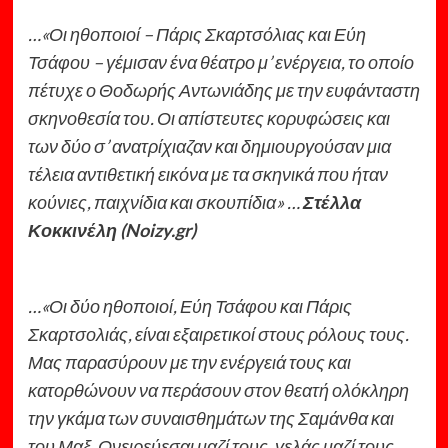
…«Οι ηθοποιοί – Πάρις Σκαρτσόλιας και Εύη
Τσάφου – γέμισαν ένα θέατρο μ’ ενέργεια, το οποίο
πέτυχε ο Θοδωρής Αντωνιάδης με την ευφάνταστη
σκηνοθεσία του. Οι απίστευτες κορυφώσεις και
των δύο σ’ ανατρίχιαζαν και δημιουργούσαν μια
τέλεια αντιθετική εικόνα με τα σκηνικά που ήταν
κούνιες, παιχνίδια και σκουπίδια» …
Στέλλα
Κοκκινέλη (Noizy.gr)
…«Οι δύο ηθοποιοί, Εύη Τσάφου και Πάρις
Σκαρτσολιάς, είναι εξαιρετικοί στους ρόλους τους.
Μας παρασύρουν με την ενέργειά τους και
κατορθώνουν να περάσουν στον θεατή ολόκληρη
την γκάμα των συναισθημάτων της Σαμάνθα και
του Μαξ. Ονειρεύεσαι μαζί τους, γελάς μαζί τους,