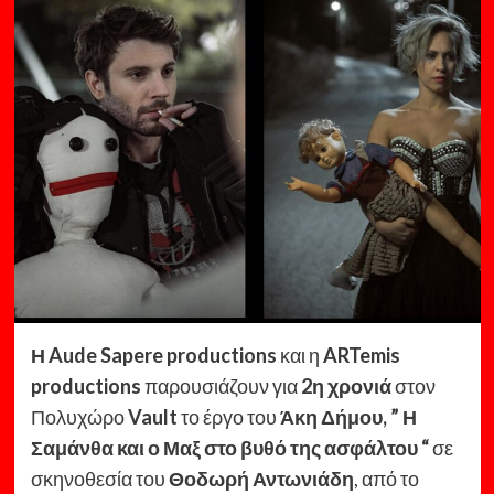
Η
Aude
Sapere productions
και η
ARTemis
production
s
παρουσιάζουν για
2η χρονιά
στον
Πολυχώρο
Vault
το έργο του
Άκη Δήμου, ” Η
Σαμάνθα και ο Μαξ στο βυθό της ασφάλτου “
σε
σκηνοθεσία του
Θοδωρή Αντωνιάδη
, από το