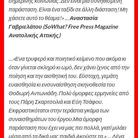
σημερινής κοινωνίας. Δεν είναι μία συνηθισμένη
παράσταση. Είναι ένα ταξίδι σε άλλη διάσταση! Μη
χάσετε αυτό το θέαμα!» …
Αναστασία
Γαβριελάτου (SoWhat? Free Press Magazine
Ανατολικής Αττικής)
…«Ενα τρυφερό και ποιητικό κείμενο που ακόμα κι
όταν γίνεται σκληρό κι ωμό, δεν χάνει ίχνος από την
ποίηση και την αισθητική του. Eύστοχη, γεμάτη
ευαισθησία κι ενσυναίσθηση σκηνοθεσία του
Θοδωρή Αντωνιάδη. Πολύ όμορφες ερμηνείες από
τους Πάρη Σκαρτσολιά και Εύη Τσάφου.
Εκφραστικότατοι στην τεράστια γκάμα των
συναισθημάτων του έργου.Μια όμορφη
παράσταση που έχει να μας πει πολλά, γιατί μιλάει
μέσα από τα δικά μας παιδιά.Ακούστε τα.» … Λένα