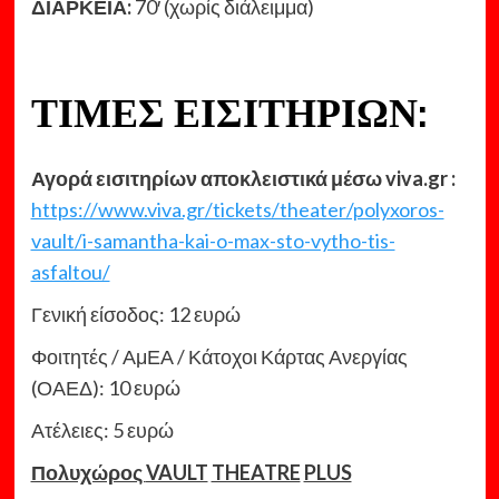
ΔΙΑΡΚΕΙΑ:
70′ (χωρίς διάλειμμα)
ΤΙΜΕΣ ΕΙΣΙΤΗΡΙΩΝ
:
Αγορά εισιτηρίων αποκλειστικά μέσω
viva
.
gr
:
https://www.viva.gr/tickets/theater/polyxoros-
vault/i-samantha-kai-o-max-sto-vytho-tis-
asfaltou/
Γενική είσοδος: 12 ευρώ
Φοιτητές / ΑμΕΑ / Κάτοχοι Κάρτας Ανεργίας
(ΟΑΕΔ): 10 ευρώ
Ατέλειες: 5 ευρώ
Πολυχώρος
VAULT
THEATRE
PLUS