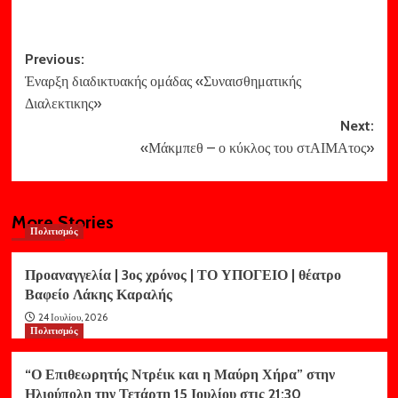
Post
Previous:
Έναρξη διαδικτυακής ομάδας «Συναισθηματικής
navigation
Διαλεκτικης»
Next:
«Μάκμπεθ – ο κύκλος του στΑΙΜΑτος»
More Stories
Πολιτισμός
Προαναγγελία | 3ος χρόνος | ΤΟ ΥΠΟΓΕΙΟ | θέατρο
Βαφείο Λάκης Καραλής
24 Ιουλίου, 2026
Πολιτισμός
“Ο Επιθεωρητής Ντρέικ και η Μαύρη Χήρα” στην
Ηλιούπολη την Τετάρτη 15 Ιουλίου στις 21:30