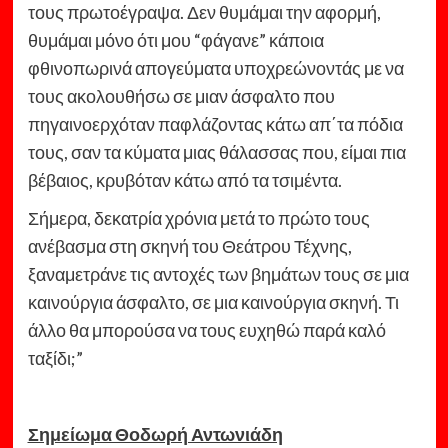
τους πρωτοέγραψα. Δεν θυμάμαι την αφορμή,
θυμάμαι μόνο ότι μου “φάγανε” κάποια
φθινοπωρινά απογεύματα υποχρεώνοντάς με να
τους ακολουθήσω σε μιαν άσφαλτο που
πηγαινοερχόταν παφλάζοντας κάτω απ΄τα πόδια
τους, σαν τα κύματα μιας θάλασσας που, είμαι πια
βέβαιος, κρυβόταν κάτω από τα τσιμέντα.
Σήμερα, δεκατρία χρόνια μετά το πρώτο τους
ανέβασμα στη σκηνή του Θεάτρου Τέχνης,
ξαναμετράνε τις αντοχές των βημάτων τους σε μια
καινούργια άσφαλτο, σε μια καινούργια σκηνή. Τι
άλλο θα μπορούσα να τους ευχηθώ παρά καλό
ταξίδι;”
Σημείωμα Θοδωρή Αντωνιάδη