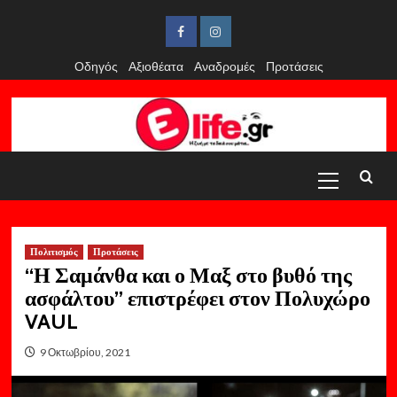
Skip
to
Facebook
Instagram
content
Οδηγός
Αξιοθέατα
Αναδρομές
Προτάσεις
Primary
Menu
Πολιτισμός
Προτάσεις
“Η Σαμάνθα και ο Μαξ στο βυθό της
ασφάλτου” επιστρέφει στον Πολυχώρο
VAUL
9 Οκτωβρίου, 2021