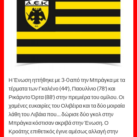
Η Ένωση ηττήθηκε με 3-0 από την Μπράγκα με τα
τέρματα των Γκαλένο (44′), Παουλίνιο (78′) και
Ρικάρντο Όρτα (88′) στην πρεμιέρα του ομίλου. Οι
χαμένες ευκαιρίες του Ολιβέιρα και τα δύο μοιραία
λάθη του Λιβάια που… δώρισε δύο γκολ στην
Μπράγκα κόστισαν ακριβά στην Ένωση. Ο
Κροάτης επιθετικός έγινε αμέσως αλλαγή στην