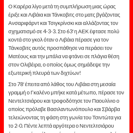
Ο Καρέρα λίγο μετά τη συμπλήρωση μιας ώρας
έριξε και Λιβάια και Τάνκοβιτς στο ματς βγάζοντας
Ανσαριφάρντ και Τσιγκρίνσκι και αλλάζοντας τον
σχηματισμό σε 4-3-3. Στο 63′ η ΑΕΚ έφτασε πολύ
κοντά στο γκολ όταν ο Λιβάια πέρασε για τον
Τάνκοβιτς αυτός προσπάθησε να περάσει τον
Ματέους και την μπάλα να φτάνει σε πλάγια θέση
στον Ολιβέιρα, ο οποίος όμως σημάδεψε την
εξωτερική πλευρά των διχτύων!
Στο 78′ έπειτα από λάθος του Λιβάια στη μεσαία
γραμμή ο Γκαλένο μπήκε κατά μέτωπο, πέρασε τον
Νεντελτσιάρου και τροφοδότησε τον Παουλίνιο ο
οποίος πρόλαβε Βασιλαντωνόπουλο και Σβάρβα
τελειώνοντας τη φάση στη γωνία του Τσιντώτα για
το 2-0. Πέντε λεπτά αργότερα ο Νεντελτσιάρου