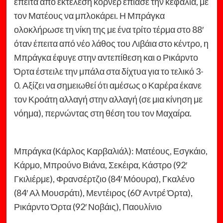
έπειτα από εκτέλεση κόρνερ έπιασε την κεφαλιά, με
τον Ματέους να μπλοκάρει. Η Μπράγκα
ολοκλήρωσε τη νίκη της με ένα τρίτο τέρμα στο 88′
όταν έπειτα από νέο λάθος του Λιβάια στο κέντρο, η
Μπράγκα έφυγε στην αντεπίθεση και ο Ρικάρντο
Όρτα έστειλε την μπάλα στα δίχτυα για το τελικό 3-
0. Αξίζει να σημειωθεί ότι αμέσως ο Καρέρα έκανε
τον Κροάτη αλλαγή στην αλλαγή (σε μια κίνηση με
νόημα), περνώντας στη θέση του τον Μαχαίρα.
Μπράγκα (Κάρλος Καρβαλιάλ): Ματέους, Εσγκάιο,
Κάρμο, Μπρούνο Βιάνα, Σεκέιρα, Κάστρο (92′
Γκιλιέρμε), Φρανσέρτζιο (84′ Μόουρα), Γκαλένο
(84′ Αλ Μουσράτι), Μεντέιρος (60′ Αντρέ Όρτα),
Ρικάρντο Όρτα (92′ Νοβάις), Παουλίνιο