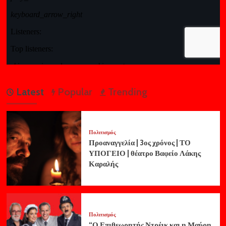
Latest
Popular
Trending
Πολιτισμός
Προαναγγελία | 3ος χρόνος | ΤΟ
ΥΠΟΓΕΙΟ | θέατρο Βαφείο Λάκης
Καραλής
Πολιτισμός
“Ο Επιθεωρητής Ντρέικ και η Μαύρη