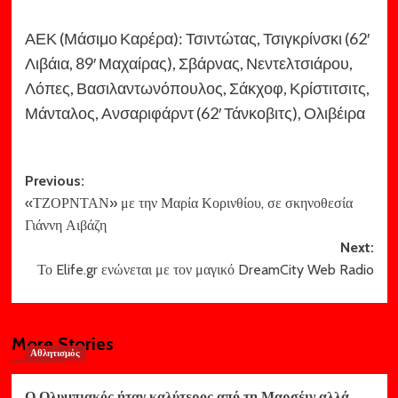
ΑΕΚ (Μάσιμο Καρέρα): Τσιντώτας, Τσιγκρίνσκι (62′
Λιβάια, 89′ Μαχαίρας), Σβάρνας, Νεντελτσιάρου,
Λόπες, Βασιλαντωνόπουλος, Σάκχοφ, Κρίστιτσιτς,
Μάνταλος, Ανσαριφάρντ (62′ Τάνκοβιτς), Ολιβέιρα
Post
Previous:
«ΤΖΟΡΝΤΑΝ» με την Μαρία Κορινθίου, σε σκηνοθεσία
navigation
Γιάννη Αιβάζη
Next:
Το Elife.gr ενώνεται με τον μαγικό DreamCity Web Radio
More Stories
Αθλητισμός
Ο Ολυμπιακός ήταν καλύτερος από τη Μαρσέιγ αλλά