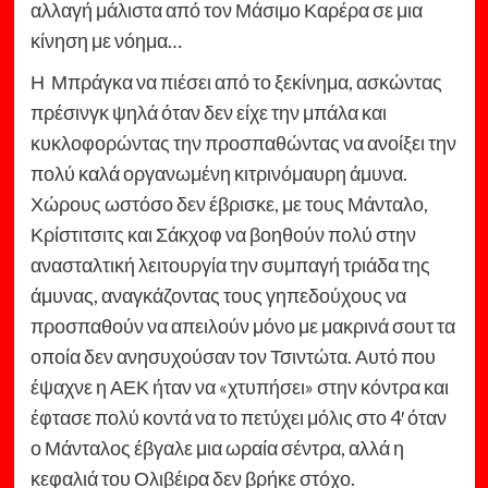
αλλαγή μάλιστα από τον Μάσιμο Καρέρα σε μια
κίνηση με νόημα…
Η Μπράγκα να πιέσει από το ξεκίνημα, ασκώντας
πρέσινγκ ψηλά όταν δεν είχε την μπάλα και
κυκλοφορώντας την προσπαθώντας να ανοίξει την
πολύ καλά οργανωμένη κιτρινόμαυρη άμυνα.
Χώρους ωστόσο δεν έβρισκε, με τους Μάνταλο,
Κρίστιτσιτς και Σάκχοφ να βοηθούν πολύ στην
ανασταλτική λειτουργία την συμπαγή τριάδα της
άμυνας, αναγκάζοντας τους γηπεδούχους να
προσπαθούν να απειλούν μόνο με μακρινά σουτ τα
οποία δεν ανησυχούσαν τον Τσιντώτα. Αυτό που
έψαχνε η ΑΕΚ ήταν να «χτυπήσει» στην κόντρα και
έφτασε πολύ κοντά να το πετύχει μόλις στο 4′ όταν
ο Μάνταλος έβγαλε μια ωραία σέντρα, αλλά η
κεφαλιά του Ολιβέιρα δεν βρήκε στόχο.