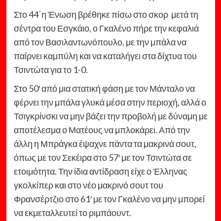
Στο 44΄η Ένωση βρέθηκε πίσω στο σκορ μετά τη
σέντρα του Εσγκάιο, ο Γκαλένο πήρε την κεφαλιά
από τον Βασιλαντωνόπουλο, με την μπάλα να
παίρνει καμπύλη και να καταλήγει στα δίχτυα του
Τσιντώτα για το 1-0.
Στο 50′ από μια στατική φάση με τον Μάνταλο να
φέρνει την μπάλα γλυκά μέσα στην περιοχή, αλλά ο
Τσιγκρίνσκι να μην βάζει την προβολή με δύναμη με
αποτέλεσμα ο Ματέους να μπλοκάρει. Από την
άλλη η Μπράγκα έψαχνε πάντα τα μακρινά σουτ,
όπως με τον Σεκέιρα στο 57′ με τον Τσιντώτα σε
ετοιμότητα. Την ίδια αντίδραση είχε ο Έλληνας
γκολκίπερ και στο νέο μακρινό σουτ του
Φρανσέρτζιο στο 61′ με τον Γκαλένο να μην μπορεί
να εκμεταλλευτεί το ριμπάουντ.