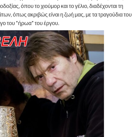
δοξίας, όπου το χιούμορ και το γέλιο, διαδέχονται τη
των, όπως ακριβώς είναι η ζωή μας, με τα τραγούδια του
όγο του “ήρωα” του έργου.