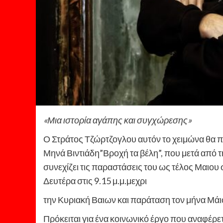
«Μια ιστορία αγάπης και συγχώρεσης»
Ο Στράτος Τζώρτζογλου αυτόν το χειμώνα θα π
Μηνά Βιντιάδη”Βροχή τα βέλη”, που μετά από τ
συνεχίζει τις παραστάσεις του ως τέλος Μαιου 
Δευτέρα στις 9.15 μ.μ.μεχρι
την Κυριακή Βαιων και παράταση τον μήνα Μάι
Πρόκειται για ένα κοινωνικό έργο που αναφέρετ