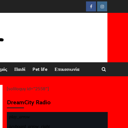
Facebook
Instagram
σμός
Παιδί
Pet life
Επικοινωνία
[soliloquy id="2558"]
DreamCity Radio