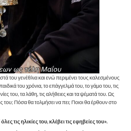
στά του γενέθλια και ενώ περιμένει τους καλεσμένους
α παιδικά του χρόνια, το επάγγελμά του, το γάμο του, τις
ίες του, τα λάθη, τις αλήθειες και τα ψέματά του. Ως
του; Πόσα θα τολμήσει να πει; Ποιοι θα έρθουν στο
όλες τις ηλικίες του, κλέβει τις εφηβείες του».