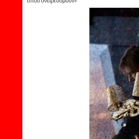
όπου ονειρευόμουν»