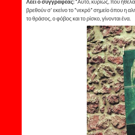
Λέει ο συγγραφέας:
“Αυτό, κυρίως, που ήθελα
βρεθούν σ’ εκείνο το “νεκρό” σημείο όπου η αλή
το θράσος, ο φόβος και το ρίσκο, γίνονται ένα.