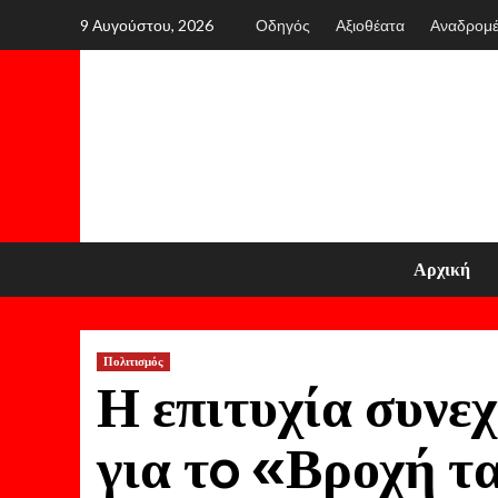
Skip
9 Αυγούστου, 2026
Οδηγός
Αξιοθέατα
Αναδρομ
to
content
Αρχική
Πολιτισμός
Η επιτυχία συνε
για τo «Βροχή τα