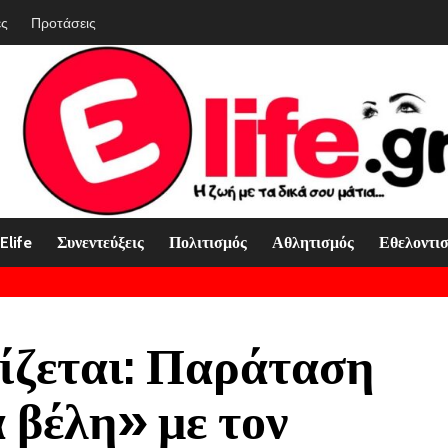
ές
Προτάσεις
Elife
Συνεντεύξεις
Πολιτισμός
Αθλητισμός
Εθελοντι
χίζεται: Παράταση
 βέλη» με τον