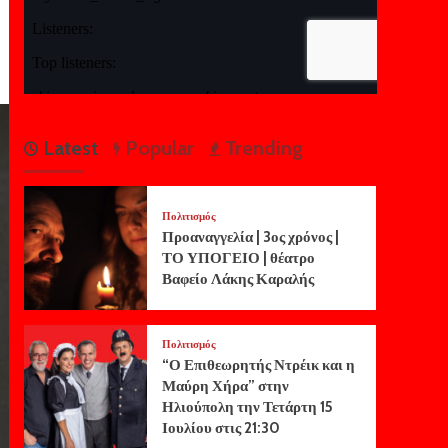
Latest
Popular
Trending
Πολιτισμός
Προαναγγελία | 3ος χρόνος |
ΤΟ ΥΠΟΓΕΙΟ | θέατρο
Βαφείο Λάκης Καραλής
Πολιτισμός
“Ο Επιθεωρητής Ντρέικ και η
Μαύρη Χήρα” στην
Ηλιούπολη την Τετάρτη 15
Ιουλίου στις 21:30