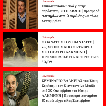
Πολιτισμός
Επικοινωνιακό υλικό για την
παράσταση | ΣΤΗ ΣΙΩΠΗ | προσφορά
εισιτηρίων στα 10 ευρώ έως και τέλος
Σεπτεμβρίου
Πολιτισμός
Ο ΘΑΝΑΤΟΣ ΤΟΥ ΙΒΑΝ ΙΛΙΤΣ |
7ος ΧΡΟΝΟΣ ΑΠΟ ΟΚΤΩΒΡΙΟ
ΣΤΟ ΘΕΑΤΡΟ ΑΛΚΜΗΝΗ |
ΠΡΟΣΦΟΡΑ 14€ ΓΙΑ ΑΓΟΡΕΣ ΕΩΣ
30/09
Πολιτισμός
ΣΕΜΙΝΑΡΙΟ ΒΛΑΚΕΙΑΣ του Σάκη
Σερέφα με τον Κωνσταντίνο Μπάζα
από 20 Οκτωβρίου στο θέατρο
ΑΛΚΜΗΝΗ | Προσφορά εισιτηρίου
10 ευρώ μέχρι τέλος Σεπτεβρίου