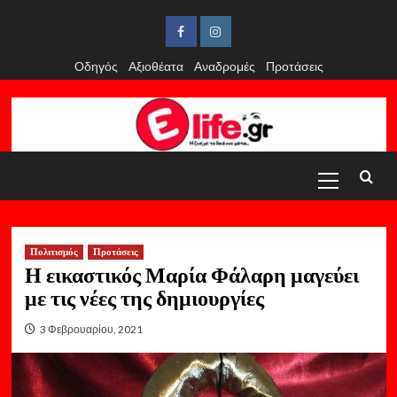
Skip
to
Facebook
Instagram
content
Οδηγός
Αξιοθέατα
Αναδρομές
Προτάσεις
Primary
Menu
Πολιτισμός
Προτάσεις
Η εικαστικός Μαρία Φάλαρη μαγεύει
με τις νέες της δημιουργίες
3 Φεβρουαρίου, 2021