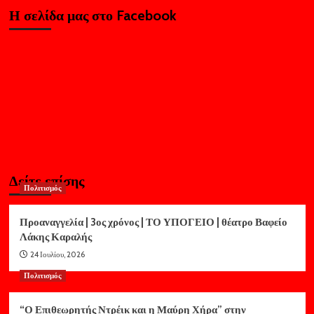
Η σελίδα μας στο Facebook
Δείτε επίσης
Πολιτισμός
Προαναγγελία | 3ος χρόνος | ΤΟ ΥΠΟΓΕΙΟ | θέατρο Βαφείο
Λάκης Καραλής
24 Ιουλίου, 2026
Πολιτισμός
“Ο Επιθεωρητής Ντρέικ και η Μαύρη Χήρα” στην