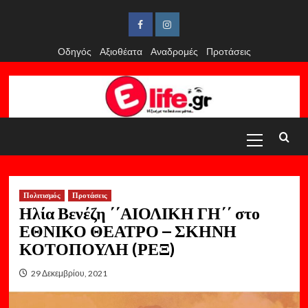
Skip
to
Facebook
Instagram
content
Οδηγός
Αξιοθέατα
Αναδρομές
Προτάσεις
Primary
Menu
Πολιτισμός
Προτάσεις
Ηλία Βενέζη ΄΄ΑΙΟΛΙΚΗ ΓΗ΄΄ στο
ΕΘΝΙΚΟ ΘΕΑΤΡΟ – ΣΚΗΝΗ
ΚΟΤΟΠΟΥΛΗ (ΡΕΞ)
29 Δεκεμβρίου, 2021