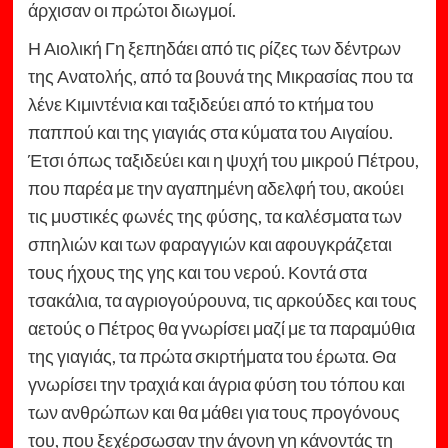
άρχισαν οι πρώτοι διωγμοί.
Η Αιολική Γη ξεπηδάει από τις ρίζες των δέντρων
της Ανατολής, από τα βουνά της Μικρασίας που τα
λένε Κιμιντένια και ταξιδεύει από το κτήμα του
παππού και της γιαγιάς στα κύματα του Αιγαίου.
Έτσι όπως ταξιδεύει και η ψυχή του μικρού Πέτρου,
που παρέα με την αγαπημένη αδελφή του, ακούει
τις μυστικές φωνές της φύσης, τα καλέσματα των
σπηλιών και των φαραγγιών και αφουγκράζεται
τους ήχους της γης και του νερού. Κοντά στα
τσακάλια, τα αγριογούρουνα, τις αρκούδες και τους
αετούς ο Πέτρος θα γνωρίσει μαζί με τα παραμύθια
της γιαγιάς, τα πρώτα σκιρτήματα του έρωτα. Θα
γνωρίσει την τραχιά και άγρια φύση του τόπου και
των ανθρώπων και θα μάθει για τους προγόνους
του, που ξεχέρσωσαν την άγονη γη κάνοντάς τη