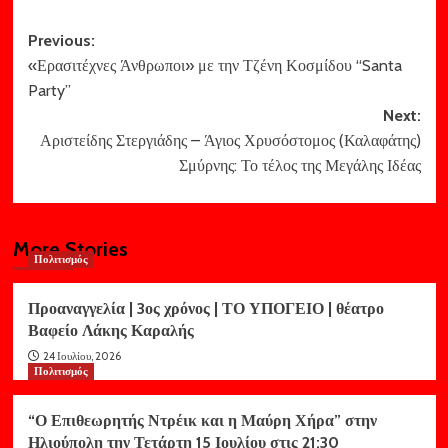
Post
Previous:
«Ερασιτέχνες Άνθρωποι» με την Τζένη Κοσμίδου “Santa
navigation
Party”
Next:
Αριστείδης Στεργιάδης – Άγιος Χρυσόστομος (Καλαφάτης)
Σμύρνης: Το τέλος της Μεγάλης Ιδέας
More Stories
Πολιτισμός
Προαναγγελία | 3ος χρόνος | ΤΟ ΥΠΟΓΕΙΟ | θέατρο
Βαφείο Λάκης Καραλής
24 Ιουλίου, 2026
Πολιτισμός
“Ο Επιθεωρητής Ντρέικ και η Μαύρη Χήρα” στην
Ηλιούπολη την Τετάρτη 15 Ιουλίου στις 21:30