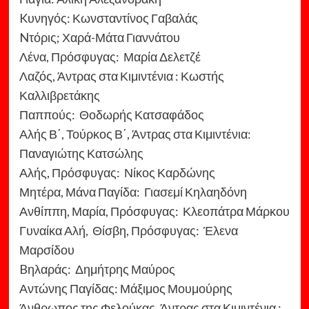
Kυνηγός: Κωνσταντίνος Γαβαλάς
Nτόρις; Χαρά-Μάτα Γιαννάτου
Λένα, Πρόσφυγας: Μαρία Δελετζέ
Λαζός, Άντρας στα Κιμιντένια : Κωστής
Καλλιβρετάκης
Παππούς: Θοδωρής Κατσαφάδος
Αλής Β΄, Τούρκος Β΄, Άντρας στα Κιμιντένια:
Παναγιώτης Κατσώλης
Αλής, Πρόσφυγας: Νίκος Καρδώνης
Μητέρα, Μάνα Παγίδα: Γιασεμί Κηλαηδόνη
Ανθίππη, Μαρία, Πρόσφυγας: Κλεοπάτρα Μάρκου
Γυναίκα Αλή, Θίσβη, Πρόσφυγας: Έλενα
Μαρσίδου
Bηλαράς: Δημήτρης Μαύρος
Αντώνης Παγίδας: Μάξιμος Μουμούρης
Άνθρωπος της Φελούκας, Άντρας στα Κιμιντένια :