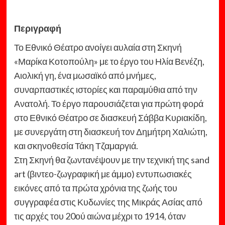
Περιγραφή
Το Εθνικό Θέατρο ανοίγει αυλαία στη Σκηνή
«Μαρίκα Κοτοπούλη» με το έργο του Ηλία Βενέζη,
Αιολική γη, ένα μωσαϊκό από μνήμες,
συναρπαστικές ιστορίες και παραμύθια από την
Ανατολή. Το έργο παρουσιάζεται για πρώτη φορά
στο Εθνικό Θέατρο σε διασκευή Σάββα Κυριακίδη,
με συνεργάτη στη διασκευή τον Δημήτρη Χαλιώτη,
και σκηνοθεσία Τάκη Τζαμαργιά.
Στη Σκηνή θα ζωντανέψουν με την τεχνική της sand
art (βιντεο-ζωγραφική με άμμο) εντυπωσιακές
εικόνες από τα πρώτα χρόνια της ζωής του
συγγραφέα στις Κυδωνίες της Μικράς Ασίας από
τις αρχές του 20ού αιώνα μέχρι το 1914, όταν