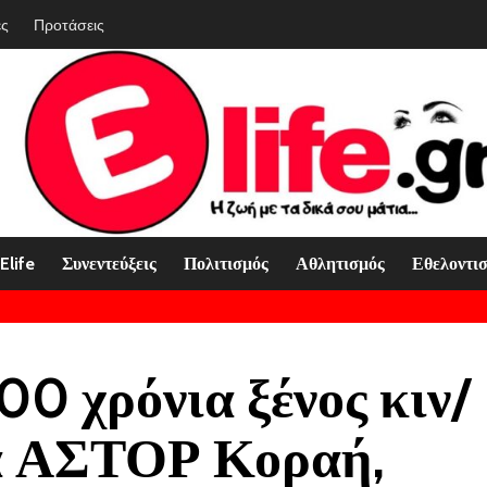
ές
Προτάσεις
Elife
Συνεντεύξεις
Πολιτισμός
Αθλητισμός
Εθελοντι
00 χρόνια ξένος κιν/
α ΑΣΤΟΡ Κοραή,