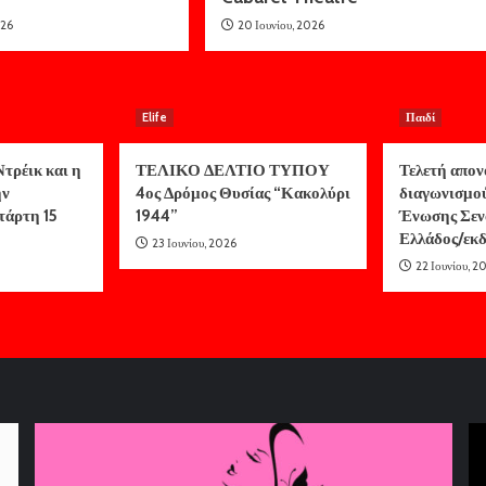
026
20 Ιουνίου, 2026
Elife
Παιδί
τρέικ και η
ΤΕΛΙΚΟ ΔΕΛΤΙΟ ΤΥΠΟΥ
Τελετή απον
ην
4ος Δρόμος Θυσίας “Κακολύρι
διαγωνισμο
τάρτη 15
1944”
Ένωσης Σεν
Ελλάδος/ε
23 Ιουνίου, 2026
22 Ιουνίου, 2