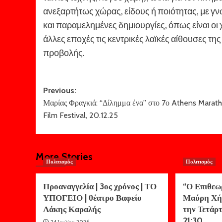
ανεξαρτήτως χώρας, είδους ή ποιότητας, με γ
και παραμελημένες δημιουργίες, όπως είναι ο
άλλες εποχές τις κεντρικές λαϊκές αίθουσες τ
προβολής.
Post
Previous:
Μαρίας Φραγκιά: “Δίλημμα ένα” στο 7ο Athens Marat
navigation
Film Festival, 20.12.25
More Stories
Πολιτισμός
Πολιτισμός
Προαναγγελία | 3ος χρόνος | ΤΟ
“Ο Επιθεω
ΥΠΟΓΕΙΟ | θέατρο Βαφείο
Μαύρη Χή
Λάκης Καραλής
την Τετάρτ
21:30