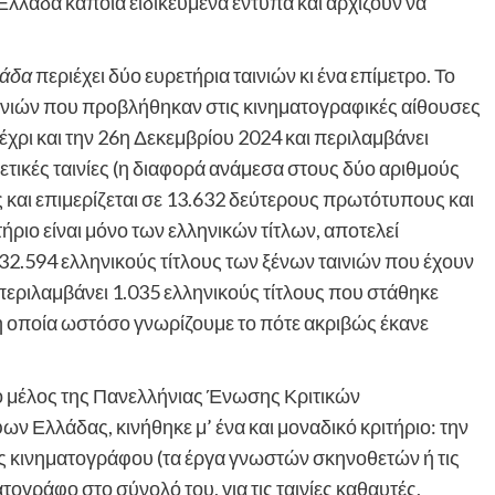
Ελλάδα κάποια ειδικευμένα έντυπα και αρχίζουν να
λάδα
περιέχει δύο ευρετήρια ταινιών κι ένα επίμετρο. Το
ινιών που προβλήθηκαν στις κινηματογραφικές αίθουσες
χρι και την 26η Δεκεμβρίου 2024 και περιλαμβάνει
τικές ταινίες (η διαφορά ανάμεσα στους δύο αριθμούς
ας και επιμερίζεται σε 13.632 δεύτερους πρωτότυπους και
ήριο είναι μόνο των ελληνικών τίτλων, αποτελεί
32.594 ελληνικούς τίτλους των ξένων ταινιών που έχουν
περιλαμβάνει 1.035 ελληνικούς τίτλους που στάθηκε
 η οποία ωστόσο γνωρίζουμε το πότε ακριβώς έκανε
 μέλος της Πανελλήνιας Ένωσης Κριτικών
 Ελλάδας, κινήθηκε μ’ ένα και μοναδικό κριτήριο: την
ος κινηματογράφου (τα έργα γνωστών σκηνοθετών ή τις
ατογράφο στο σύνολό του, για τις ταινίες καθαυτές,