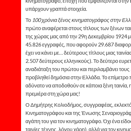
κινηματογράφο, εποχή που εμφανίζονται στην 
υπάρχουν γραπτά στοιχεία.
Το
100 χρόνια ξένος κινηματογράφος στην Ελ
πρώτο αναφέρεται στους τίτλους των ξένων τα
της χώρας μας από την 29η Δεκεμβρίου 1924 μέ
45.826 εγγραφές, που αφορούν 29.687 διαφορε
έχει να κάνει με… δεύτερους τίτλους μιας ταινί
2.507 δεύτερους ελληνικούς). Το δεύτερο ευρετ
αναδιάταξη του πρώτου και περιλαμβάνει τους 
προβληθεί δημόσια στην Ελλάδα. Το επίμετρο 
αδύνατο να αποδοθούν σε κάποια ξένη ταινία,
πρεμιέρα στη χώρα μας!
Ο Δημήτρης Κολιοδήμος, συγγραφέας, εκλεκτό
Κινηματογράφου και της Ένωσης Σεναριογράφων
αγάπη του για τον κινηματογράφο. Όχι ένα είδ
ταινίες τέχνης, λόγου χάρη), αλλά για τον κινημ