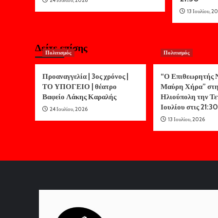
24 Ιουλίου, 2026
13 Ιουλίου, 2
Δείτε επίσης
Πολιτισμός
Πολιτισμός
Προαναγγελία | 3ος χρόνος |
“Ο Επιθεωρητής Ν
ΤΟ ΥΠΟΓΕΙΟ | θέατρο
Μαύρη Χήρα” στ
Βαφείο Λάκης Καραλής
Ηλιούπολη την Τε
Ιουλίου στις 21:30
24 Ιουλίου, 2026
13 Ιουλίου, 2026