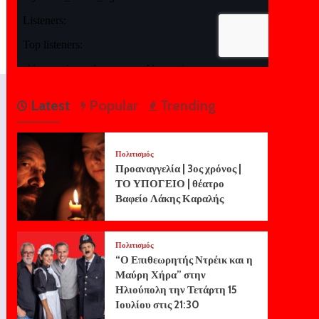
Latest
Popular
Trending
Πολιτισμός
Προαναγγελία | 3ος χρόνος |
ΤΟ ΥΠΟΓΕΙΟ | θέατρο
Βαφείο Λάκης Καραλής
Πολιτισμός
“Ο Επιθεωρητής Ντρέικ και η
Μαύρη Χήρα” στην
Ηλιούπολη την Τετάρτη 15
Ιουλίου στις 21:30