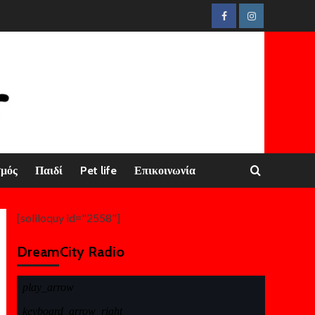
Facebook
Instagram
σμός
Παιδί
Pet life
Επικοινωνία
[soliloquy id="2558"]
DreamCity Radio