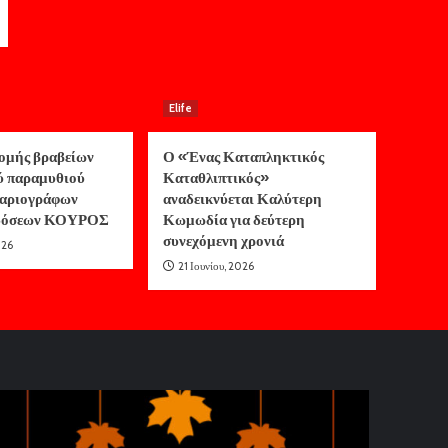
Elife
ομής βραβείων
Ο «Ένας Καταπληκτικός
ύ παραμυθιού
Καταθλιπτικός»
αριογράφων
αναδεικνύεται Καλύτερη
κδόσεων ΚΟΥΡΟΣ
Κωμωδία για δεύτερη
συνεχόμενη χρονιά
026
21 Ιουνίου, 2026