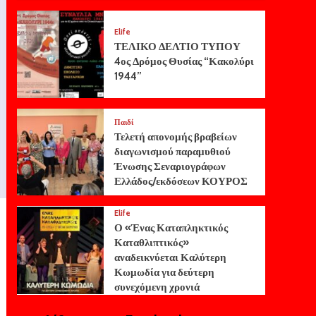
Elife
ΤΕΛΙΚΟ ΔΕΛΤΙΟ ΤΥΠΟΥ
4ος Δρόμος Θυσίας “Κακολύρι
1944”
Παιδί
Τελετή απονομής βραβείων
διαγωνισμού παραμυθιού
Ένωσης Σεναριογράφων
Ελλάδος/εκδόσεων ΚΟΥΡΟΣ
Elife
Ο «Ένας Καταπληκτικός
Καταθλιπτικός»
αναδεικνύεται Καλύτερη
Κωμωδία για δεύτερη
συνεχόμενη χρονιά