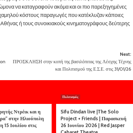
νώμονα να καταγραφούν ακόμα και οι πιο παρεξηγημένες
ι χαμηλού κόστους παραγωγές που κατέκλυζαν κάποιες
ης Αθήνας ή τους συνοικιακούς κινηματογράφους δεύτερης
Next:
hon
ΠΡΟΣΚΛΗΣΗ στην κοπή της βασιλόπιτας της Λέσχης Τέχνης
και Πολιτισμού της Ε.Σ.Ε. στις 31/01/26
Πολιτισμός
ρητής Ντρέικ και η
Sifu Dindan live |The Solo
ρα” στην Ηλιούπολη
Project + Friends | Παρασκευή
η 15 Ιουλίου στις
26 Ιουνίου 2026 | Red Jasper
Cabaret Theatre