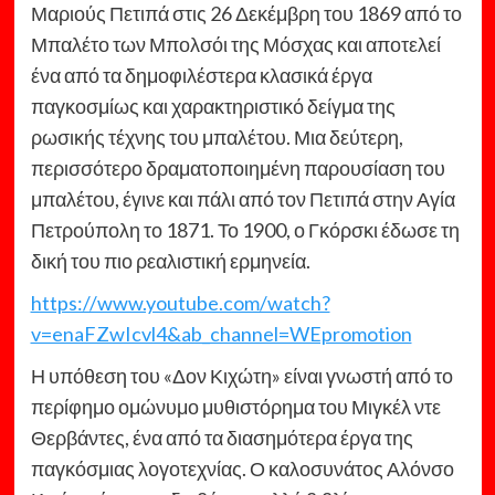
Μαριούς Πετιπά στις 26 Δεκέμβρη του 1869 από το
Μπαλέτο των Μπολσόι της Μόσχας και αποτελεί
ένα από τα δημοφιλέστερα κλασικά έργα
παγκοσμίως και χαρακτηριστικό δείγμα της
ρωσικής τέχνης του μπαλέτου. Μια δεύτερη,
περισσότερο δραματοποιημένη παρουσίαση του
μπαλέτου, έγινε και πάλι από τον Πετιπά στην Αγία
Πετρούπολη το 1871. Το 1900, ο Γκόρσκι έδωσε τη
δική του πιο ρεαλιστική ερμηνεία.
https://www.youtube.com/watch?
v=enaFZwIcvl4&ab_channel=WEpromotion
Η υπόθεση του «Δον Κιχώτη» είναι γνωστή από το
περίφημο ομώνυμο μυθιστόρημα του Μιγκέλ ντε
Θερβάντες, ένα από τα διασημότερα έργα της
παγκόσμιας λογοτεχνίας. Ο καλοσυνάτος Αλόνσο