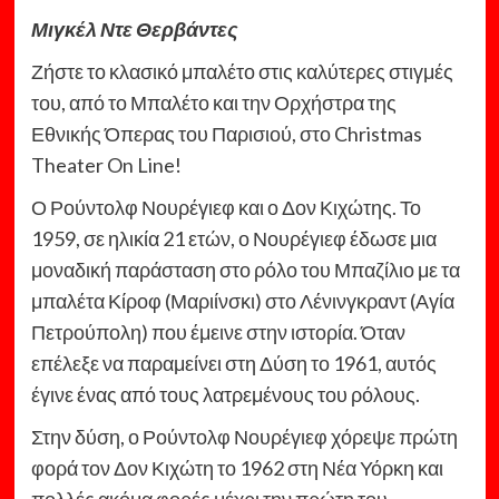
Μιγκέλ Ντε Θερβάντες
Ζήστε το κλασικό μπαλέτο στις καλύτερες στιγμές
του, από το Μπαλέτο και την Ορχήστρα της
Εθνικής Όπερας του Παρισιού, στο Christmas
Theater On Line!
Ο Ρούντολφ Νουρέγιεφ και ο Δον Κιχώτης. Το
1959, σε ηλικία 21 ετών, ο Νουρέγιεφ έδωσε μια
μοναδική παράσταση στο ρόλο του Μπαζίλιο με τα
μπαλέτα Κίροφ (Μαριίνσκι) στο Λένινγκραντ (Αγία
Πετρούπολη) που έμεινε στην ιστορία. Όταν
επέλεξε να παραμείνει στη Δύση το 1961, αυτός
έγινε ένας από τους λατρεμένους του ρόλους.
Στην δύση, ο Ρούντολφ Νουρέγιεφ χόρεψε πρώτη
φορά τον Δον Κιχώτη το 1962 στη Νέα Υόρκη και