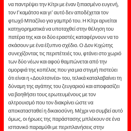
να παντρέψει την Κίτρι με έναν ξιπασμένο ευγενή,
τον Γκαμάτσο και γι’ αυτό δεν αποδέχεται τον
φτωχό Μπαζίλιο για γαμπρό του. Η Κίτρι αρνείται
κατηγορηματικά να υποταχθεί στην θέληση του
πατέρα της και οι δύο εραστές καταφέρνουν να το
σκάσουν με ένα έξυπνο σχέδιο. Ο Δον Κιχώτης
συνεχίζοντας τις περιπέτειές του, φτάνει στο χωριό
των δύο νέων και αφού θαμπώνεται από την
ομορφιά της κοπέλας που για μια στιγμή πιστεύει
ότι είναι η «Δουλτσινέα» του, τελικά καταλαβαίνει τη
δύναμη της αγάπης του ζευγαριού και αποφασίζει
να βοηθήσει τους ερωτευμένους με τον
αλτρουισμό που τον διακρίνει ώστε να
αποκατασταθεί η δικαιοσύνη. Μέχρι να συμβεί αυτό
όμως, οι ήρωες της παράστασης μπλέκουν σε ένα
ισπανικό παραμύθι με περιπλανήσεις στην