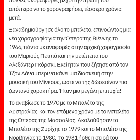
πολλές ακόμα φορές μέχρι την πρώτη του
απόπειρα να το χορογραφήσει, τέσσερα χρόνια
μετά.
Ξαναδημιούργησε όλο το μπαλέτο, επινοώντας μια
νέα χορογραφία για την Όπερα της Βιέννης το
1966, πάντα με αναφορές στην αρχική χορογραφία
του Μαριούς Πετιπά και την μετέπειτα του
Αλεξάντερ Γκόρσκι. Εκεί ήταν που ζήτησε από τον
Τζον Λάνσμπερι να κάνει μια διασκευή στην
μουσική του Μίνκους, ώστε να της δώσει έναν πιο
ζωντανό χαρακτήρα. Ήταν μια μεγάλη επιτυχία!
Το αναβίωσε το 1970 με το Μπαλέτο της
Αυστραλίας και τον επόμενο χρόνο με το Μπαλέτο
της Όπερας της Μασσαλίας. Ακολούθησαν το
Μπαλέτο της Ζυρίχης το 1979 και το Μπαλέτο της
Νορβηγίας το 1980. Το 1981 ήρθε η σειρά του