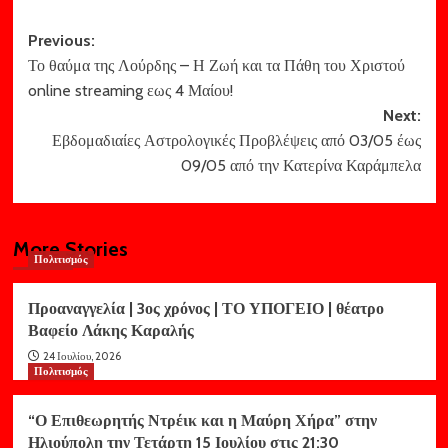
Post
Previous:
Το θαύμα της Λούρδης – Η Ζωή και τα Πάθη του Χριστού
navigation
online streaming εως 4 Μαίου!
Next:
Εβδομαδιαίες Αστρολογικές Προβλέψεις από 03/05 έως
09/05 από την Κατερίνα Καράμπελα
More Stories
Πολιτισμός
Προαναγγελία | 3ος χρόνος | ΤΟ ΥΠΟΓΕΙΟ | θέατρο
Βαφείο Λάκης Καραλής
24 Ιουλίου, 2026
Πολιτισμός
“Ο Επιθεωρητής Ντρέικ και η Μαύρη Χήρα” στην
Ηλιούπολη την Τετάρτη 15 Ιουλίου στις 21:30