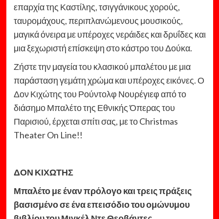
επαρχία της Καστίλης, τσιγγάνικους χορούς,
ταυρομάχους, περιπλανώμενους μουσικούς,
μαγικά όνειρα με υπέροχες νεράιδες και δρυΐδες και
μια ξεχωριστή επίσκεψη στο κάστρο του Δούκα.
Ζήστε την μαγεία του κλασικού μπαλέτου με μια
παράσταση γεμάτη χρώμα και υπέροχες εικόνες. Ο
Δον Κιχώτης του Ρούντολφ Νουρέγιεφ από το
διάσημο Μπαλέτο της Εθνικής Όπερας του
Παρισιού, έρχεται σπίτι σας, με το Christmas
Theater On Line!!
ΔΟΝ ΚΙΧΩΤΗΣ
Μπαλέτο με έναν πρόλογο και τρεις πράξεις
βασισμένο σε ένα επεισόδιο του ομώνυμου
βιβλίου του Μιγκέλ Ντε Θερβάντες