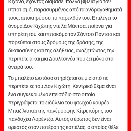
Κιχάνο, έχοντας διαβάσει πολλά βιβλία για τον
ιπποτισμό, παρασυρμένος από τα ανδραγαθήματά
τους, αποκηρύσσει το παρελθόν του. Επιλέγει το
όνομα Δον Κιχώτης ντε λα Μάντσα, παίρνει για
υπηρέτη του και ιπποκόμο τον Σάντσο Πάντσα και
πορεύεται στους δρόμους της δράσης, της
δικαιοσύνης και της αλήθειας, αναζητώντας την
περιπέτεια και μια Δουλτσινέα που ζει μόνο στα
όνειρά του.
Το μπαλέτο ωστόσο στηρίζεται σε μία από τις
περιπέτειες του Δον Κιχώτη. Κεντρικό θέμα είναι
ένα συγκεκριμένο επεισόδιο στο οποίο
περιγράφεται το ειδύλλιο του φτωχού κουρέα
Μπαζίλιο και της πανέμορφης Κίτρι, κόρης του
πανδοχέα Λορέντζο. Αυτός ο έρωτας δεν είναι
αρεστός στον πατέρα της κοπέλας, ο οποίος θέλει