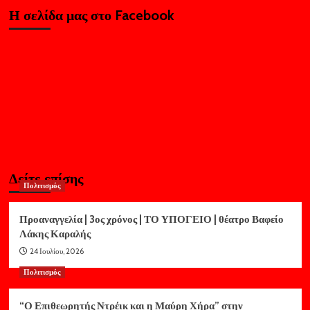
Η σελίδα μας στο Facebook
Δείτε επίσης
Πολιτισμός
Προαναγγελία | 3ος χρόνος | ΤΟ ΥΠΟΓΕΙΟ | θέατρο Βαφείο
Λάκης Καραλής
24 Ιουλίου, 2026
Πολιτισμός
“Ο Επιθεωρητής Ντρέικ και η Μαύρη Χήρα” στην