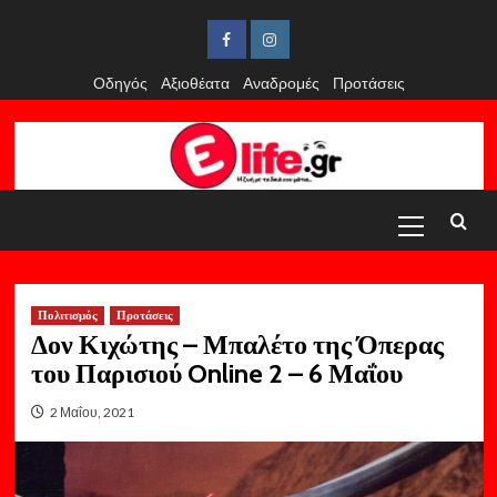
Skip
to
Facebook
Instagram
content
Οδηγός
Αξιοθέατα
Αναδρομές
Προτάσεις
Primary
Menu
Πολιτισμός
Προτάσεις
Δον Κιχώτης – Μπαλέτο της Όπερας
του Παρισιού Online 2 – 6 Μαΐου
2 Μαΐου, 2021