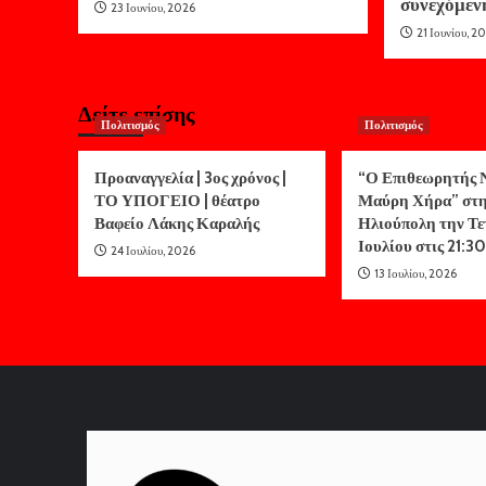
συνεχόμεν
23 Ιουνίου, 2026
21 Ιουνίου, 2
Δείτε επίσης
Πολιτισμός
Πολιτισμός
Προαναγγελία | 3ος χρόνος |
“Ο Επιθεωρητής Ν
ΤΟ ΥΠΟΓΕΙΟ | θέατρο
Μαύρη Χήρα” στ
Βαφείο Λάκης Καραλής
Ηλιούπολη την Τε
Ιουλίου στις 21:30
24 Ιουλίου, 2026
13 Ιουλίου, 2026