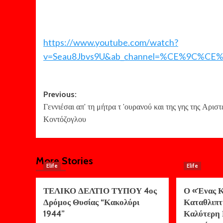
https://www.youtube.com/watch?
v=Seau8Jbvs9U&ab_channel=%CE%9
Post
Previous:
Γεννιέσαι απ’ τη μήτρα τ ’ουρανού και της γης της Αριστ
navigation
Κοντόζογλου
More Stories
Elife
Elife
ΤΕΛΙΚΟ ΔΕΛΤΙΟ ΤΥΠΟΥ 4ος
Ο «Ένας Κ
Δρόμος Θυσίας “Κακολύρι
Καταθλιπτ
1944”
Καλύτερη 