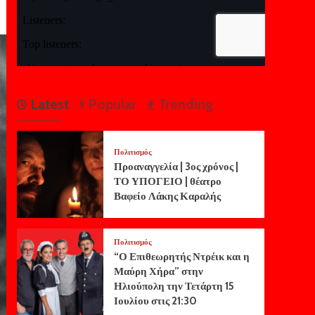
Latest
Popular
Trending
Πολιτισμός
Προαναγγελία | 3ος χρόνος |
ΤΟ ΥΠΟΓΕΙΟ | θέατρο
Βαφείο Λάκης Καραλής
Πολιτισμός
“Ο Επιθεωρητής Ντρέικ και η
Μαύρη Χήρα” στην
Ηλιούπολη την Τετάρτη 15
Ιουλίου στις 21:30