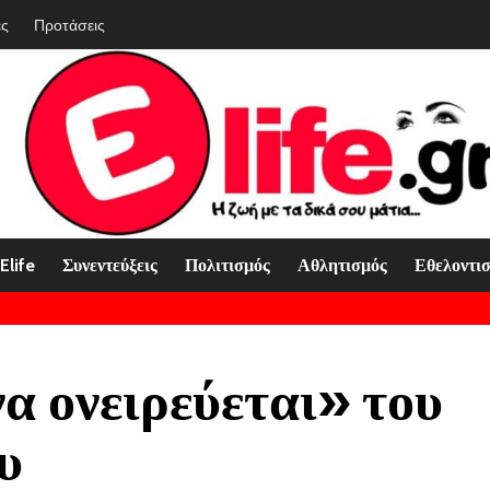
ές
Προτάσεις
Elife
Συνεντεύξεις
Πολιτισμός
Αθλητισμός
Εθελοντι
να ονειρεύεται» του
υ