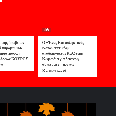
Elife
ομής βραβείων
Ο «Ένας Καταπληκτικός
ύ παραμυθιού
Καταθλιπτικός»
αριογράφων
αναδεικνύεται Καλύτερη
κδόσεων ΚΟΥΡΟΣ
Κωμωδία για δεύτερη
συνεχόμενη χρονιά
026
21 Ιουνίου, 2026