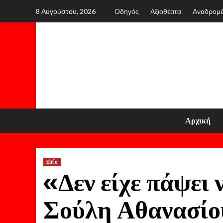
Skip
8 Αυγούστου, 2026
Οδηγός
Αξιοθέατα
Αναδρομ
to
content
Αρχική
Elife
«Δεν είχε πάψει 
Σούλη Αθανασίο