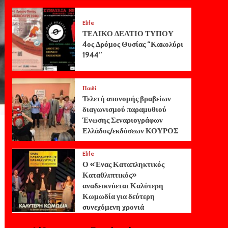
Elife
ΤΕΛΙΚΟ ΔΕΛΤΙΟ ΤΥΠΟΥ
4ος Δρόμος Θυσίας “Κακολύρι
1944”
Παιδί
Τελετή απονομής βραβείων
διαγωνισμού παραμυθιού
Ένωσης Σεναριογράφων
Ελλάδος/εκδόσεων ΚΟΥΡΟΣ
Elife
Ο «Ένας Καταπληκτικός
Καταθλιπτικός»
αναδεικνύεται Καλύτερη
Κωμωδία για δεύτερη
συνεχόμενη χρονιά