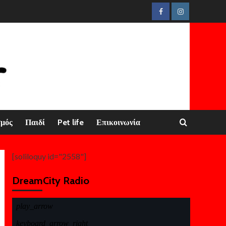
Facebook
Instagram
σμός
Παιδί
Pet life
Επικοινωνία
[soliloquy id="2558"]
DreamCity Radio