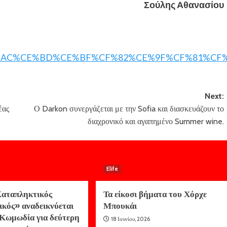
Σούλης Αθανασίου
C%CE%AC%CE%BD%CE%BF%CF%82%CE%9F%CF%81
Next:
έας
Ο Darkon συνεργάζεται με την Sofia και διασκευάζουν το
διαχρονικό και αγαπημένο Summer wine.
Elife
αταπληκτικός
Τα είκοσι βήματα του Χόρχε
ικός» αναδεικνύεται
Μπουκάι
Κωμωδία για δεύτερη
18 Ιουνίου, 2026