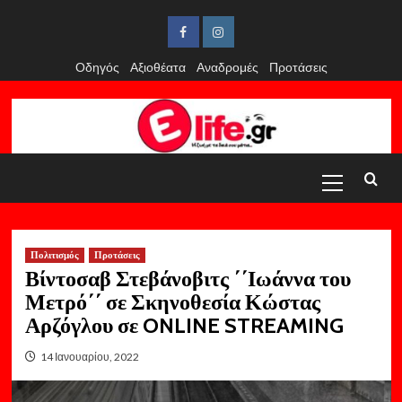
Skip
to
Facebook
Instagram
content
Οδηγός
Αξιοθέατα
Αναδρομές
Προτάσεις
Primary
Menu
Πολιτισμός
Προτάσεις
Βίντοσαβ Στεβάνοβιτς ΄΄Ιωάννα του
Μετρό΄΄ σε Σκηνοθεσία Κώστας
Αρζόγλου σε ONLINE STREAMING
14 Ιανουαρίου, 2022