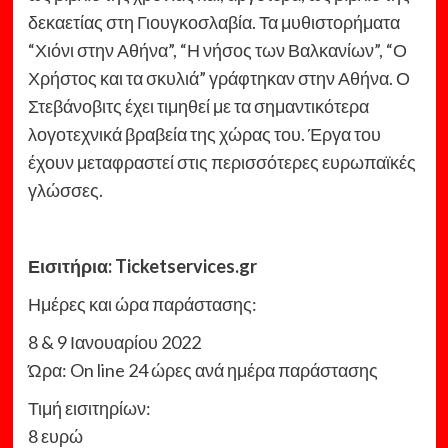
δεκαετίας στη Γιουγκοσλαβία. Τα μυθιστορήματα
“Χιόνι στην Αθήνα”, “Η νήσος των Βαλκανίων”, “Ο
Χρήστος και τα σκυλιά” γράφτηκαν στην Αθήνα. Ο
Στεβάνοβιτς έχει τιμηθεί με τα σημαντικότερα
λογοτεχνικά βραβεία της χώρας του. Έργα του
έχουν μεταφραστεί στις περισσότερες ευρωπαϊκές
γλώσσες.
Εισιτήρια: Ticketservices.gr
Ημέρες και ώρα παράστασης:
8 & 9 Ιανουαρίου 2022
Ώρα: On line 24 ώρες ανά ημέρα παράστασης
Τιμή εισιτηρίων:
8 ευρώ