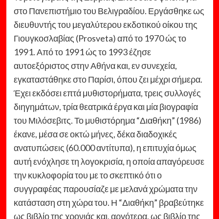
στο Πανεπιστήμιο του Βελιγραδίου. Εργάσθηκε ως
διευθυντής του μεγαλύτερου εκδοτικού οίκου της
Γιουγκοσλαβίας (Prosveta) από το 1970 ώς το
1991. Από το 1991 ώς το 1993 έζησε
αυτοεξόριστος στην Αθήνα και, εν συνεχεία,
εγκαταστάθηκε στο Παρίσι, όπου ζει μέχρι σήμερα.
Έχει εκδόσει επτά μυθιστορήματα, τρεις συλλογές
διηγημάτων, τρία θεατρικά έργα και μία βιογραφία
του Μιλόσεβιτς. Το μυθιστόρημα “Διαθήκη” (1986)
έκανε, μέσα σε οκτώ μήνες, δέκα διαδοχικές
ανατυπώσεις (60.000 αντίτυπα), η επιτυχία όμως
αυτή ενόχλησε τη λογοκρισία, η οποία απαγόρευσε
την κυκλοφορία του με το σκεπτικό ότι ο
συγγραφέας παρουσίαζε με μελανά χρώματα την
κατάσταση στη χώρα του. Η “Διαθήκη” βραβεύτηκε
ως βιβλίο της χρονιάς και, αργότερα, ως βιβλίο της