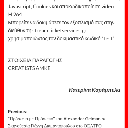
Javascript, Cookies και αποκωδικοποίηση video
H.264.
Μπορείτε να δοκιμάσετε τον εξοπλισμό σας στην
διεύθυνση stream.ticketservices.gr
χρησιμοποιώντας τον δοκιμαστικό κωδικό “test”
ΣΤΟΙΧΕΙΑ ΠΑΡΑΓΩΓΗΣ
CREATISTS AMKE
Κατερίνα Καράμπελα
Post
Previous:
“Πρόσωπο με Πρόσωπο” του Alexander Gelman σε
navigation
Σκηνοθεσία Γιάννη Διαμαντόπουλου στο ΘΕΑΤΡΟ