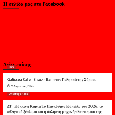
Η σελίδα μας στο Facebook
Δείτε επίσης
Elife
Galissea Cafe · Snack · Bar, στον Γαλησσά της Σύρου,
9 Αυγούστου, 2026
Uncategorized
ΔΤ | Κόκκινη Κάρτα Το Παγκόσμιο Κύπελλο του 2026, το
αθλητικό ξέπλυμα και η άπληστη μηχανή πλουτισμού της