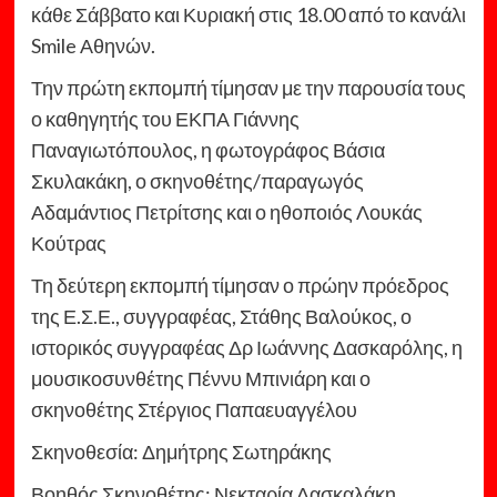
κάθε Σάββατο και Κυριακή στις 18.00 από το κανάλι
Smile Αθηνών.
Την πρώτη εκπομπή τίμησαν με την παρουσία τους
ο καθηγητής του ΕΚΠΑ Γιάννης
Παναγιωτόπουλος, η φωτογράφος Βάσια
Σκυλακάκη, ο σκηνοθέτης/παραγωγός
Αδαμάντιος Πετρίτσης και ο ηθοποιός Λουκάς
Κούτρας
Τη δεύτερη εκπομπή τίμησαν ο πρώην πρόεδρος
της Ε.Σ.Ε., συγγραφέας, Στάθης Βαλούκος, ο
ιστορικός συγγραφέας Δρ Ιωάννης Δασκαρόλης, η
μουσικοσυνθέτης Πέννυ Μπινιάρη και ο
σκηνοθέτης Στέργιος Παπαευαγγέλου
Σκηνοθεσία: Δημήτρης Σωτηράκης
Βοηθός Σκηνοθέτης: Νεκταρία Δασκαλάκη