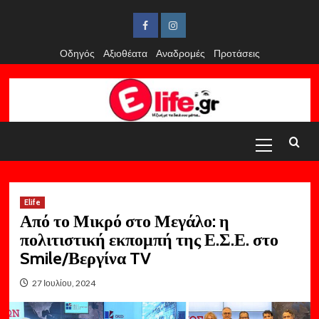
Skip
to
Facebook
Instagram
content
Οδηγός
Αξιοθέατα
Αναδρομές
Προτάσεις
Primary
Menu
Elife
Από το Μικρό στο Μεγάλο: η
πολιτιστική εκπομπή της Ε.Σ.Ε. στο
Smile/Βεργίνα TV
27 Ιουλίου, 2024