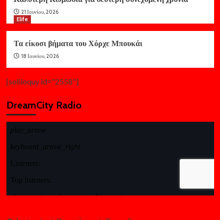
21 Ιουνίου, 2026
Elife
Τα είκοσι βήματα του Χόρχε Μπουκάι
18 Ιουνίου, 2026
[soliloquy id="2558"]
DreamCity Radio