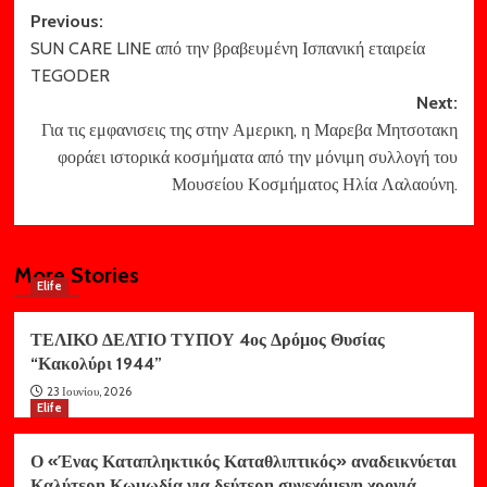
Post
Previous:
SUN CARE LINE από την βραβευμένη Ισπανική εταιρεία
navigation
TEGODER
Next:
Για τις εμφανισεις της στην Αμερικη, η Μαρεβα Μητσοτακη
φοράει ιστορικά κοσμήματα από την μόνιμη συλλογή του
Μουσείου Κοσμήματος Ηλία Λαλαούνη.
More Stories
Elife
ΤΕΛΙΚΟ ΔΕΛΤΙΟ ΤΥΠΟΥ 4ος Δρόμος Θυσίας
“Κακολύρι 1944”
23 Ιουνίου, 2026
Elife
Ο «Ένας Καταπληκτικός Καταθλιπτικός» αναδεικνύεται
Καλύτερη Κωμωδία για δεύτερη συνεχόμενη χρονιά