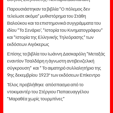
Παρουσιάστηκαν τα βιβλία “Ο πόλεμος δεν
τελείωσε ακόμα” μυθιστόρημα του Στάθη
Βαλούκου και τα επιστημονικά συγγράμματα του
ιδίου “Το Σενάριο’, “Ιστορία του Κινηματογράφου”
και “Ιστορία της Ελληνικής Τηλεόρασης” των
εκδόσεων Αιγόκερως
Επίσης τα βιβλία του Ιωάννη Δασκαρόλη “Μεταξάς
εναντίον Τσαλδάρη η άγνωστη αντιβενιζελική
σύγκρουση” και ” Το αιματηρό συλλαλητήριο της
9ης δεκεμβρίου 1923″ των εκδόσεων Επίκεντρο
Τέλος προβλήθηκε απόσπασμα από το
ντοκιμαντέρ του Στέργιου Παπαευαγγέλου
“Μαραθέα χωρίς τουρμπίνες”