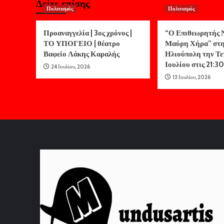
Δείτε επίσης
Πολιτισμός
Πολιτισμός
Προαναγγελία | 3ος χρόνος |
“Ο Επιθεωρητής Ν
ΤΟ ΥΠΟΓΕΙΟ | θέατρο
Μαύρη Χήρα” στ
Βαφείο Λάκης Καραλής
Ηλιούπολη την Τε
Ιουλίου στις 21:30
24 Ιουλίου, 2026
13 Ιουλίου, 2026