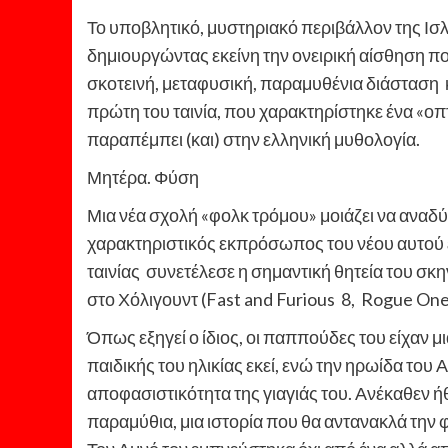
Το υποβλητικό, μυστηριακό περιβάλλον της Ισλαν
δημιουργώντας εκείνη την ονειρική αίσθηση πο
σκοτεινή, μεταφυσική, παραμυθένια διάσταση 
πρώτη του ταινία, που χαρακτηρίστηκε ένα «ο
παραπέμπει (και) στην ελληνική μυθολογία.
Μητέρα. Φύση
Μια νέα σχολή «φολκ τρόμου» μοιάζει να αναδύ
χαρακτηριστικός εκπρόσωπος του νέου αυτού ε
ταινίας συνετέλεσε η σημαντική θητεία του σκ
στο Χόλιγουντ (Fast and Furious 8, Rogue One
Όπως εξηγεί ο ίδιος, οι παππούδες του είχαν 
παιδικής του ηλικίας εκεί, ενώ την ηρωίδα του
αποφασιστικότητα της γιαγιάς του. Ανέκαθεν ήθ
παραμύθια, μια ιστορία που θα αντανακλά την