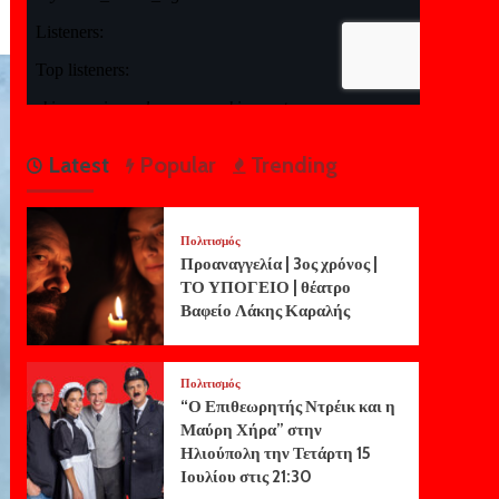
Latest
Popular
Trending
Πολιτισμός
Προαναγγελία | 3ος χρόνος |
ΤΟ ΥΠΟΓΕΙΟ | θέατρο
Βαφείο Λάκης Καραλής
Πολιτισμός
“Ο Επιθεωρητής Ντρέικ και η
Μαύρη Χήρα” στην
Ηλιούπολη την Τετάρτη 15
Ιουλίου στις 21:30