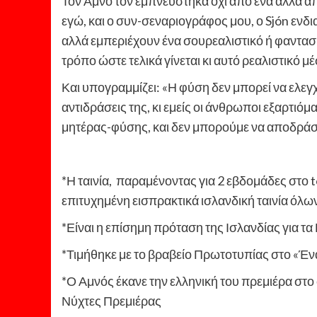
Τον Αμνό τον εμπνεύστηκα όχι από ένα αλλά απ
εγώ, και ο συν-σεναριογράφος μου, ο Sjón ενδι
αλλά εμπεριέχουν ένα σουρεαλιστικό ή φαντασι
τρόπο ώστε τελικά γίνεται κι αυτό ρεαλιστικό 
Και υπογραμμίζει: «Η φύση δεν μπορεί να ελεγχ
αντιδράσεις της, κι εμείς οι άνθρωποι εξαρτιό
μητέρας-φύσης, και δεν μπορούμε να αποδράσ
*Η ταινία, παραμένοντας για 2 εβδομάδες στο to
επιτυχημένη εισπρακτικά ισλανδική ταινία όλ
*Είναι η επίσημη πρόταση της Ισλανδίας για τ
*Τιμήθηκε με το βραβείο Πρωτοτυπίας στο «Έν
*Ο Αμνός έκανε την ελληνική του πρεμιέρα στ
Νύχτες Πρεμιέρας