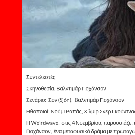
Συντελεστές
Σκηνοθεσία: Βαλντιμάρ Γιοχάνσον
Σενάριο: Σον (Sjón), Bαλντιμάρ Γιοχάνσον
Ηθοποιοί: Νούμι Ραπάς, Χίλμιρ Σνερ Γκούντν
Η Weirdwave, στις 4 Νοεμβρίου, παρουσιάζει 
Γιοχάνσον, ένα μεταφυσικό δράμα με πρωταγων