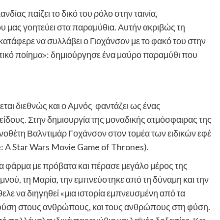
δίας παίζει το δικό του ρόλο στην ταινία,
υ μας γοητεύει στα παραμύθια. Αυτήν ακριβώς τη
κατάφερε να συλλάβει ο Γιοχάνσον με το φακό του στην
πτικό ποίημα»: δημιούργησε ένα μαύρο παραμύθι που
εται διεθνώς και ο Αμνός φαντάζει ως ένας
ίδους. Στην δημιουργία της μοναδικής ατμόσφαιρας της
ηνοθέτη Βαλντιμάρ Γοχάνσον στον τομέα των ειδικών εφέ
: A Star Wars Movie Game of Thrones).
μια φάρμα με πρόβατα και πέρασε μεγάλο μέρος της
 Αμνού, τη Μαρία, την εμπνεύστηκε από τη δύναμη και την
ελε να διηγηθεί «μια ιστορία εμπνευσμένη από τα
 φύση στους ανθρώπους, και τους ανθρώπους στη φύση.