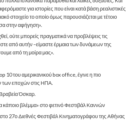
ό πολλά ισλανδικά παραμύθια και λαϊκές δοξασίες. Και
αφερόμαστε για ιστορίες που είναι κατά βάση ρεαλιστικές
ακό στοιχείο το οποίο όμως παρουσιάζεται με τέτοιο
μέσα στην αφήγηση».
θεί, ούτε μπορείς πραγματικά να προβλέψεις τις
μαστε από αυτήν –είμαστε έρμαια των δυνάμεων της
ουμε από τη μοίρα μας».
p 10 του αμερικανικού box office, έγινε η πιο
ων των εποχών στις ΗΠΑ.
α Βραβεία Όσκαρ.
α κάποιο βλέμμα» στο φετινό Φεστιβάλ Καννών
ο στο 27ο Διεθνές Φεστιβάλ Κινηματογράφου της Αθήνας