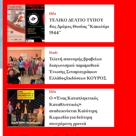
Elife
ΤΕΛΙΚΟ ΔΕΛΤΙΟ ΤΥΠΟΥ
4ος Δρόμος Θυσίας “Κακολύρι
1944”
Παιδί
Τελετή απονομής βραβείων
διαγωνισμού παραμυθιού
Ένωσης Σεναριογράφων
Ελλάδος/εκδόσεων ΚΟΥΡΟΣ
Elife
Ο «Ένας Καταπληκτικός
Καταθλιπτικός»
αναδεικνύεται Καλύτερη
Κωμωδία για δεύτερη
συνεχόμενη χρονιά