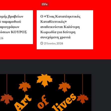
Elife
ομής βραβείων
Ο «Ένας Καταπληκτικός
ύ παραμυθιού
Καταθλιπτικός»
αριογράφων
αναδεικνύεται Καλύτερη
κδόσεων ΚΟΥΡΟΣ
Κωμωδία για δεύτερη
συνεχόμενη χρονιά
026
21 Ιουνίου, 2026