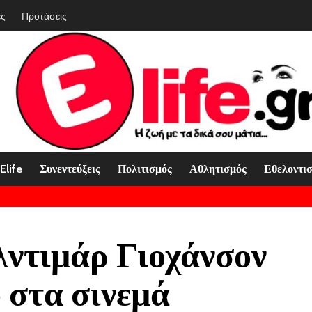
ές
Προτάσεις
Elife
Συνεντεύξεις
Πολιτισμός
Αθλητισμός
Εθελοντι
τιμάρ Γιοχάνσον
 στα σινεμά