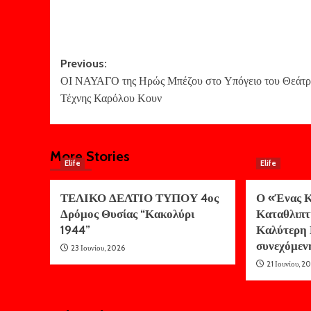
Post
Previous:
ΟΙ ΝΑΥΑΓΟ της Ηρώς Μπέζου στο Υπόγειο του Θεάτ
navigation
Τέχνης Καρόλου Κουν
More Stories
Elife
Elife
ΤΕΛΙΚΟ ΔΕΛΤΙΟ ΤΥΠΟΥ 4ος
Ο «Ένας Κ
Δρόμος Θυσίας “Κακολύρι
Καταθλιπτ
1944”
Καλύτερη 
συνεχόμεν
23 Ιουνίου, 2026
21 Ιουνίου, 2