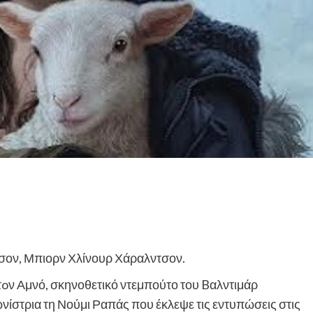
ασον, Μπιορν Χλίνουρ Χάραλντσον.
τoν Αμνό, σκηνοθετικό ντεμπούτο του Bαλντιμάρ
ίστρια τη Νούμι Ραπάς που έκλεψε τις εντυπώσεις στις