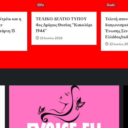
Elife
Παιδί
τρέικ και η
ΤΕΛΙΚΟ ΔΕΛΤΙΟ ΤΥΠΟΥ
Τελετή απον
ην
4ος Δρόμος Θυσίας “Κακολύρι
διαγωνισμο
τάρτη 15
1944”
Ένωσης Σεν
Ελλάδος/ε
23 Ιουνίου, 2026
22 Ιουνίου, 2