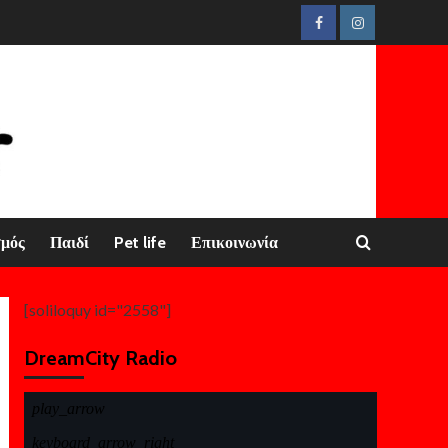
Facebook
Instagram
σμός
Παιδί
Pet life
Επικοινωνία
[soliloquy id="2558"]
DreamCity Radio