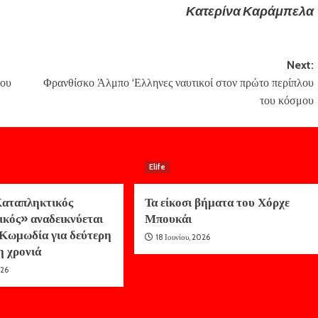
Κατερίνα Καράμπελα
Next:
ρου
Φρανθίσκο Άλμπο ‘Ελληνες ναυτικοί στον πρώτο περίπλου
του κόσμου
Elife
αταπληκτικός
Τα είκοσι βήματα του Χόρχε
ικός» αναδεικνύεται
Μπουκάι
Κωμωδία για δεύτερη
18 Ιουνίου, 2026
η χρονιά
026