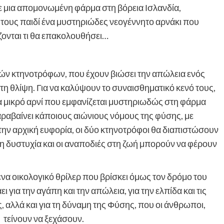
ε μια απομονωμένη φάρμα στη βόρεια Ισλανδία,
 τους παιδί ένα μυστηριώδες νεογέννητο αρνάκι που
ζονται τι θα επακολουθήσει…
νδών κτηνοτρόφων, που έχουν βιώσει την απώλεια ενός
η θλίψη. Για να καλύψουν το συναισθηματικό κενό τους,
α μικρό αρνί που εμφανίζεται μυστηριωδώς στη φάρμα
αραβαίνει κάποιους αιώνιους νόμους της φύσης, με
την αρχική ευφορία, οι δύο κτηνοτρόφοι θα διαπιστώσουν
η δυστυχία και οι αναποδιές στη ζωή μπορούν να φέρουν
 ένα οικολογικό θρίλερ που βρίσκει όμως τον δρόμο του
 για την αγάπη και την απώλεια, για την ελπίδα και τις
 αλλά και για τη δύναμη της Φύσης, που οι άνθρωποι,
 τείνουν να ξεχάσουν.