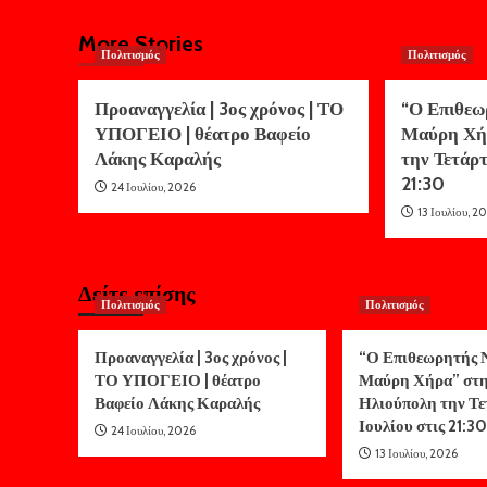
More Stories
Πολιτισμός
Πολιτισμός
Προαναγγελία | 3ος χρόνος | ΤΟ
“Ο Επιθεω
ΥΠΟΓΕΙΟ | θέατρο Βαφείο
Μαύρη Χή
Λάκης Καραλής
την Τετάρτ
21:30
24 Ιουλίου, 2026
13 Ιουλίου, 2
Δείτε επίσης
Πολιτισμός
Πολιτισμός
Προαναγγελία | 3ος χρόνος |
“Ο Επιθεωρητής Ν
ΤΟ ΥΠΟΓΕΙΟ | θέατρο
Μαύρη Χήρα” στ
Βαφείο Λάκης Καραλής
Ηλιούπολη την Τε
Ιουλίου στις 21:30
24 Ιουλίου, 2026
13 Ιουλίου, 2026