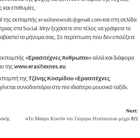
 και επιθυμίες.
il της εκπομπής erasitexnesdc@gmail.com και στη σελίδα
ριας στα Social. Μην ξεχάσετε στο τέλος να γράψετε το
ιαβαστεί το μήνυμα σας. Σε περίπτωση που δεν επιλέξετε
ς εκπομπής
«Ερασιτέχνες Άνθρωποι»
αλλά και διάφορα
ιο της
www.erasitexnes.eu
εκπομπή της
Τζένης Κοσμίδου «Ερασιτέχνες
 γίνεται συνοδοιπόροι στο πιο ιδιαίτερο μουσικό ταξίδι.
Next:
νικής
«Το Μαύρο Κουτί» του Γιώργου Ηλιόπουλου μέχρι 8/2