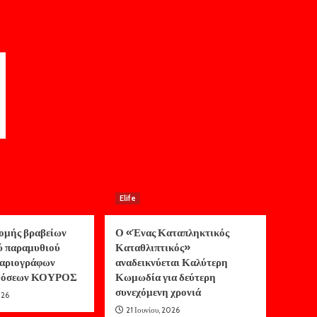
Elife
ομής βραβείων
Ο «Ένας Καταπληκτικός
ύ παραμυθιού
Καταθλιπτικός»
αριογράφων
αναδεικνύεται Καλύτερη
κδόσεων ΚΟΥΡΟΣ
Κωμωδία για δεύτερη
συνεχόμενη χρονιά
026
21 Ιουνίου, 2026