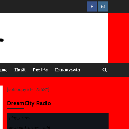
Facebook
Instagram
σμός
Παιδί
Pet life
Επικοινωνία
[soliloquy id="2558"]
DreamCity Radio