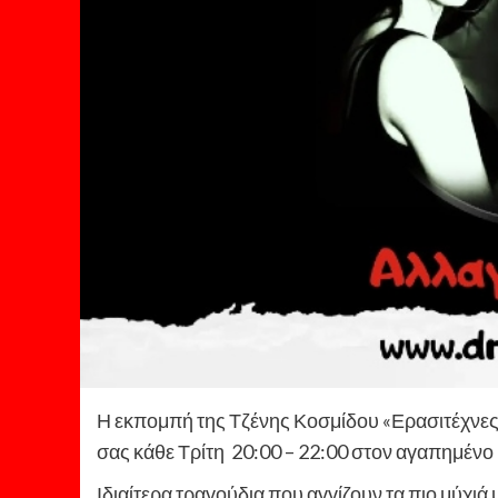
Η εκπομπή
της Τζένης Κοσμίδου «Ερασιτέχνε
σας
κάθε Τρίτη 20:00 – 22:00
στον αγαπημένο
Ιδιαίτερα τραγούδια που αγγίζουν τα πιο μύχιά