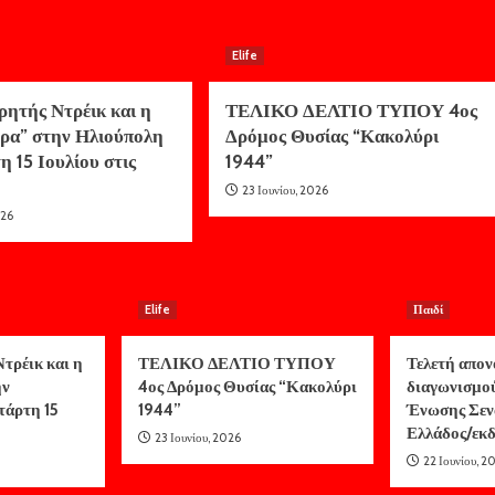
Elife
ρητής Ντρέικ και η
ΤΕΛΙΚΟ ΔΕΛΤΙΟ ΤΥΠΟΥ 4ος
ρα” στην Ηλιούπολη
Δρόμος Θυσίας “Κακολύρι
η 15 Ιουλίου στις
1944”
23 Ιουνίου, 2026
026
Elife
Παιδί
τρέικ και η
ΤΕΛΙΚΟ ΔΕΛΤΙΟ ΤΥΠΟΥ
Τελετή απον
ην
4ος Δρόμος Θυσίας “Κακολύρι
διαγωνισμο
τάρτη 15
1944”
Ένωσης Σεν
Ελλάδος/ε
23 Ιουνίου, 2026
22 Ιουνίου, 2