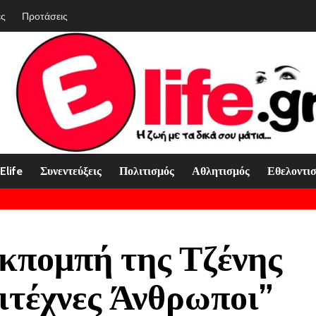
ές
Προτάσεις
Elife
Συνεντεύξεις
Πολιτισμός
Αθλητισμός
Εθελοντι
εκπομπή της Τζένης
ιτέχνες Άνθρωποι”