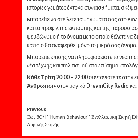
Ιστορίες γεμάτες έντονα συναισθήματα, σκέψεις
Μπορείτε να στείλετε τα μηνύματα σας στο ema
και τα προφίλ της εκπομπής και της παρουσιάστ
ψευδώνυμο ή το όνομα με το οποίο θέλετε να δ
κάποιο θα αναφερθεί μόνο το μικρό σας όνομα.
Μπορείτε επίσης να πληροφορείστε τα νέα τη
νέα τέχνης και πολιτισμού στο επίσημο ιστολόγ
Κάθε Τρίτη
20:00 – 22:00
συντονιστείτε στην 
Άνθρωποι»
στον μαγικό
DreamCity
Radio
και
Post
Previous:
Έως 30/1 ΄΄Human Behaviour΄΄ Εναλλακτική Σκηνή Εθ
navigation
Λυρικής Σκηνής