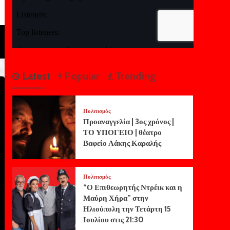
Latest
Popular
Trending
Πολιτισμός
Προαναγγελία | 3ος χρόνος |
ΤΟ ΥΠΟΓΕΙΟ | θέατρο
Βαφείο Λάκης Καραλής
Πολιτισμός
“Ο Επιθεωρητής Ντρέικ και η
Μαύρη Χήρα” στην
Ηλιούπολη την Τετάρτη 15
Ιουλίου στις 21:30