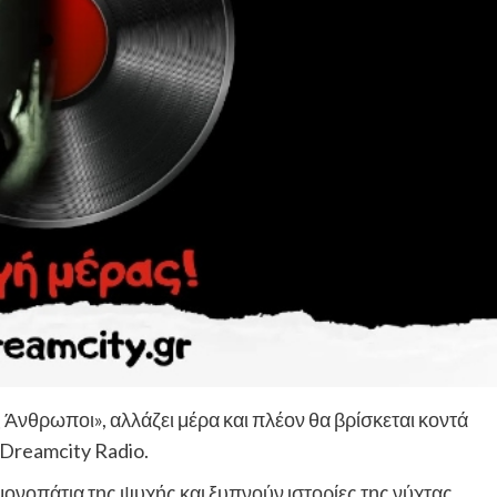
ς Άνθρωποι»
, αλλάζει μέρα και πλέον θα βρίσκεται κοντά
Dreamcity
Radio.
 μονοπάτια της ψυχής και ξυπνούν ιστορίες της νύχτας.