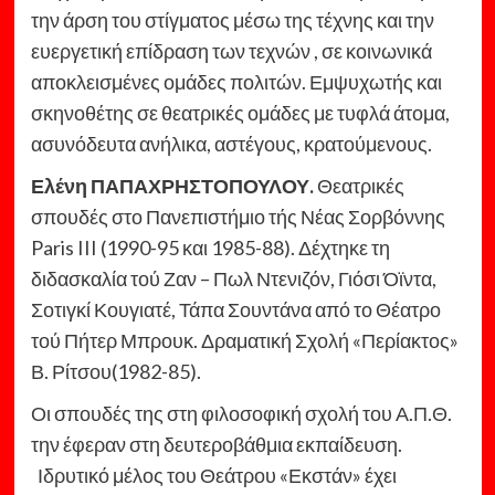
την άρση του στίγματος μέσω της τέχνης και την
ευεργετική επίδραση των τεχνών , σε κοινωνικά
αποκλεισμένες ομάδες πολιτών. Εμψυχωτής και
σκηνοθέτης σε θεατρικές ομάδες με τυφλά άτομα,
ασυνόδευτα ανήλικα, αστέγους, κρατούμενους.
Ελένη ΠΑΠΑΧΡΗΣΤΟΠΟΥΛΟΥ.
Θεατρικές
σπουδές στο Πανεπιστήμιο τής Νέας Σορβόννης
Paris III (1990-95 και 1985-88). Δέχτηκε τη
διδασκαλία τού Ζαν – Πωλ Ντενιζόν, Γιόσι Όϊντα,
Σοτιγκί Κουγιατέ, Τάπα Σουντάνα από το Θέατρο
τού Πήτερ Μπρουκ. Δραματική Σχολή «Περίακτος»
Β. Ρίτσου(1982-85).
Οι σπουδές της στη φιλοσοφική σχολή του Α.Π.Θ.
την έφεραν στη δευτεροβάθμια εκπαίδευση.
Ιδρυτικό μέλος του Θεάτρου «Εκστάν» έχει