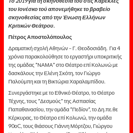
Το 2019 για τη σκηνοθεσία του στις Καρέκλες
του Ιονέσκο τού απονεμήθηκε το βραβείο
σκηνοθεσίας από την Ένωση Ελλήνων
Κριτικών Θεάτρου.
Πέτρος Αποστολόπουλος
Δραματική σχολή Αθηνών – Γ. Θεοδοσιάδη. Για 4
χρόνια παρακολούθησε το εργαστήρι υποκριτικής
της ομάδας ”ΝΑΜΑ” στο Θέατρο επί Κολωνώ με
δασκάλους την Ελένη Σκότη, τον Γιώργο
Παλούμπη και τη Βικτώρια Χαραλαμπίδου.
Συνεργάστηκε με το Εθνικό Θέατρο, το Θέατρο
Τέχνης, τους ”Δεσμούς” της Ασπασίας
Παπαθανασίου, την ομάδα ”Πεδίον”, το Δη.πε.θε
Κέρκυρας, το Θέατρο επί Κολωνώ, την ομάδα
90οC, τους θιάσους Γιάννη Μόρτζου, Γιώργου