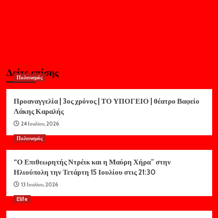
Δείτε επίσης
Πολιτισμός
Προαναγγελία | 3ος χρόνος | ΤΟ ΥΠΟΓΕΙΟ | θέατρο Βαφείο
Λάκης Καραλής
24 Ιουλίου, 2026
Πολιτισμός
“Ο Επιθεωρητής Ντρέικ και η Μαύρη Χήρα” στην
Ηλιούπολη την Τετάρτη 15 Ιουλίου στις 21:30
13 Ιουλίου, 2026
Elife