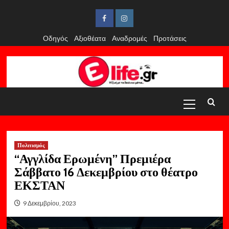
Skip
to
Facebook
Instagram
content
Οδηγός
Αξιοθέατα
Αναδρομές
Προτάσεις
Primary
Menu
Πολιτισμός
“Αγγλίδα Ερωμένη” Πρεμιέρα
Σάββατο 16 Δεκεμβρίου στο θέατρο
ΕΚΣΤΑΝ
9 Δεκεμβρίου, 2023