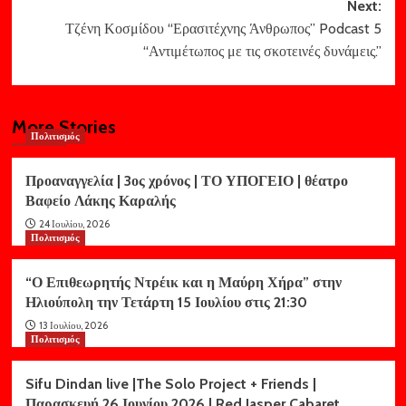
Next:
Τζένη Κοσμίδου “Ερασιτέχνης Άνθρωπος” Podcast 5
“Αντιμέτωπος με τις σκοτεινές δυνάμεις.”
More Stories
Πολιτισμός
Προαναγγελία | 3ος χρόνος | ΤΟ ΥΠΟΓΕΙΟ | θέατρο
Βαφείο Λάκης Καραλής
24 Ιουλίου, 2026
Πολιτισμός
“Ο Επιθεωρητής Ντρέικ και η Μαύρη Χήρα” στην
Ηλιούπολη την Τετάρτη 15 Ιουλίου στις 21:30
13 Ιουλίου, 2026
Πολιτισμός
Sifu Dindan live |The Solo Project + Friends |
Παρασκευή 26 Ιουνίου 2026 | Red Jasper Cabaret