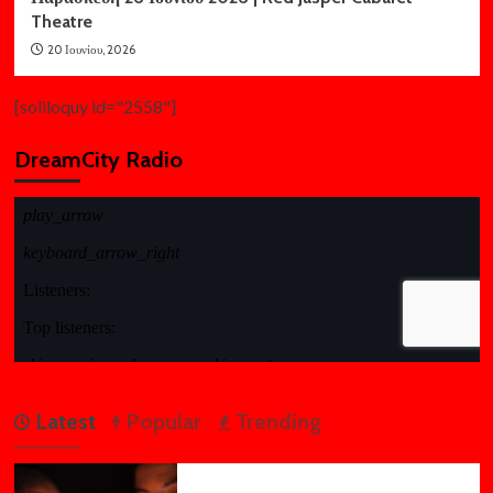
Theatre
20 Ιουνίου, 2026
[soliloquy id="2558"]
DreamCity Radio
Latest
Popular
Trending