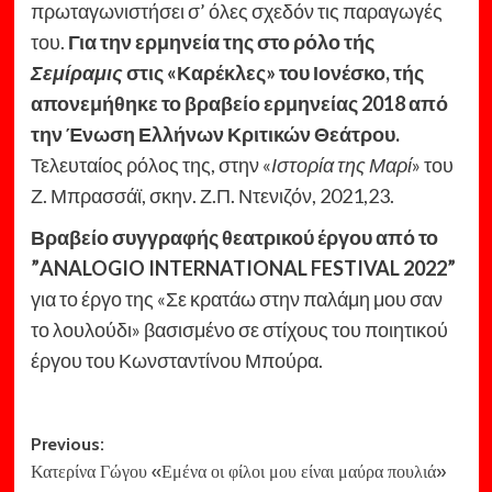
πρωταγωνιστήσει σ’ όλες σχεδόν τις παραγωγές
του.
Για την ερμηνεία της στο ρόλο τής
Σεμίραμις
στις «Καρέκλες» του Ιονέσκο, τής
απονεμήθηκε το βραβείο ερμηνείας 2018 από
την Ένωση Ελλήνων Κριτικών Θεάτρου.
Τελευταίος ρόλος της, στην «
Ιστορία της Μαρί
» του
Ζ. Μπρασσάϊ, σκην. Ζ.Π. Ντενιζόν, 2021,23.
Βραβείο συγγραφής θεατρικού έργου από το
”ANALOGIO INTERNATIONAL FESTIVAL 2022”
για το έργο της «Σε κρατάω στην παλάμη μου σαν
το λουλούδι» βασισμένο σε στίχους του ποιητικού
έργου του Κωνσταντίνου Μπούρα.
Post
Previous:
Κατερίνα Γώγου «Εμένα οι φίλοι μου είναι μαύρα πουλιά»
navigation