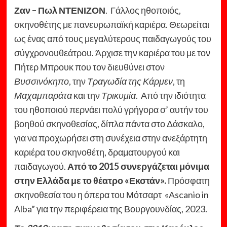
Ζαν – Πωλ ΝΤΕΝΙΖΟΝ
. Γάλλος ηθοποιός,
σκηνοθέτης με πανευρωπαϊκή καριέρα. Θεωρείται
ως ένας από τους μεγαλύτερους παιδαγωγούς του
σύγχρονουθεάτρου. Άρχισε την καριέρα του με τον
Πήτερ Μπρουκ που τον διευθύνει στον
Βυσσινόκηπο
, την
Τραγωδία της Κάρμεν
, τη
Μαχαμπαράτα
και την
Τρικυμία
. Από την ιδιότητα
του ηθοποιού περνάει πολύ γρήγορα σ’ αυτήν του
βοηθού σκηνοθεσίας, δίπλα πάντα στο Δάσκαλο,
για να προχωρήσει στη συνέχεια στην ανεξάρτητη
καριέρα του σκηνοθέτη, δραματουργού και
παιδαγωγού.
Από το 2015 συνεργάζεται μόνιμα
στην Ελλάδα με το θέατρο «Εκστάν».
Πρόσφατη
σκηνοθεσία του η όπερα του Μότσαρτ «Αscanio in
Alba” για την περιφέρεια της Βουργουνδίας, 2023.