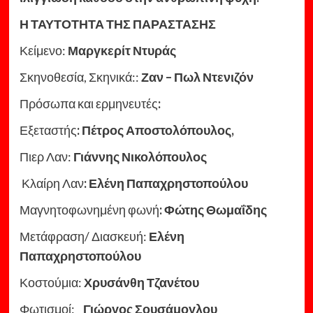
Η ΤΑΥΤΟΤΗΤΑ ΤΗΣ ΠΑΡΑΣΤΑΣΗΣ
Κείμενο:
Μαργκερίτ Ντυράς
Σκηνοθεσία, Σκηνικά::
Ζαν – Πωλ Ντενιζόν
Πρόσωπα και ερμηνευτές
:
Εξεταστής
: Πέτρος Αποστολόπουλος,
Πιερ Λαν:
Γιάννης Νικολόπουλος
Κλαίρη Λαν
: Ελένη Παπαχρηστοπούλου
Μαγνητοφωνημένη φωνή
: Φώτης Θωμαΐδης
Μετάφραση/ Διασκευή:
Ελένη
Παπαχρηστοπούλου
Κοστούμια:
Χρυσάνθη Τζανέτου
Φωτισμοί:
Γιώργος Σουσάμογλου