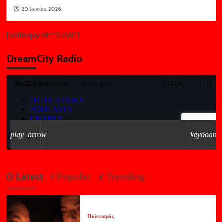
20 Ιουνίου, 2026
[soliloquy id="2558"]
DreamCity Radio
Latest
Popular
Trending
Πολιτισμός