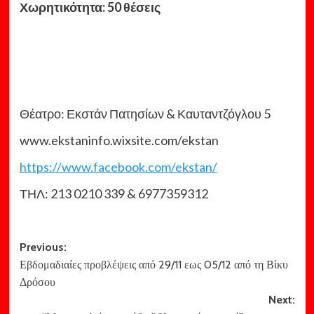
Χωρητικότητα: 50 θέσεις
Θέατρο: Εκστάν Πατησίων & Καυταντζόγλου 5
www.ekstaninfo.wixsite.com/ekstan
https://www.facebook.com/ekstan/
ΤΗΛ: 213 0210 339 & 6977359312
Post
Previous:
Εβδομαδιαίες προβλέψεις από 29/11 εως 05/12 από τη Βίκυ
navigation
Δρόσου
Next: