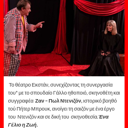
Το θέατρο Εκστάν, συνεχίζοντας τη συνεργασία
του* με το σπουδαίο Γάλλο ηθοποιό, σκηνοθέτη και
συγγραφέα
Ζαν – Πωλ Ντενιζόν,
ιστορικό βοηθό
τού Πήτερ Μπρουκ, ανοίγει τη σαιζόν με ένα έργο
του Ντενιζόν
και
σε δική του σκηνοθεσία.
Ένα
Γέλιο η Ζωή.