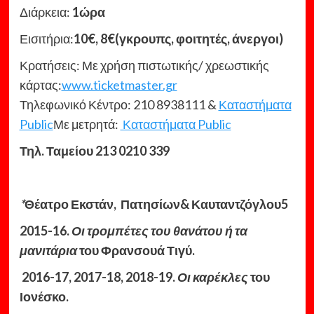
Διάρκεια:
1ώρα
Εισιτήρια:
10€, 8€(γκρουπς, φοιτητές, άνεργοι)
Κρατήσεις: Με χρήση πιστωτικής/ χρεωστικής
κάρτας:
www.ticketmaster.gr
Τηλεφωνικό Κέντρο: 210 8938111 &
Καταστήματα
Public
Με μετρητά:
Καταστήματα Public
Τηλ. Ταμείου 213 0210 339
*
Θέατρο Εκστάν, Πατησίων& Καυταντζόγλου5
2015-16.
Οι τρομπέτες του θανάτου ή τα
μανιτάρια
του Φρανσουά Τιγύ.
2016-17, 2017-18, 2018-19.
Οι καρέκλες
του
Ιονέσκο.