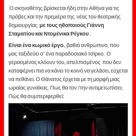
Ο σκηνοθέτης βρίσκεται ήδη στην Αθήνα για τις
πρόβες και την πρεμιέρα της νέας του θεατρικής
δημιουργίας
με τους ηθοποιούς Γιάννη
Σταματίου και Ντομένικα Ρέγκου
.
Είναι ένα κωμικό έργο,
βαθιά ανθρώπινο, που
μας ταξιδεύει σ’ ένα παραδοσιακό τσίρκο. Ο
γερασμένος κλόουν του, απελπισμένος που δεν
καταφέρνει πια να κάνει το κοινό να γελάσει, εύχεται
να πεθάνει. Ο Θάνατος έρχεται με τη μορφή μιας
ωραίας γυναίκας. Πως θα τον /την αντιμετωπίσει;
Πώς θα συμπεριφερθεί;