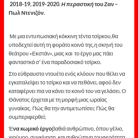
2018-19, 2019-2020.
Η περαστική
του Ζαν –
Πωλ Ντενιζόν.
Με μια εντυπωσιακή κόκκινη τέντα τσίρκου,θα
υποδεχτεί αυτή τη φοράτο κοινό της,η σκηνή του
θεάτρου «Εκστάν», μιας και το έργο μας πάει
φανταστκά σ’ ένα παραδοσιακό τσίρκο.
Στο εύθραυστο ντουέτο ενός κλόουν που θέλει να
εγκαταλείψει το τσίρκο και να πεθάνει, αφού δεν
καταφέρνει πια να κάνει το κοινό του να γελάσει. Ο
Θάνατος έρχεται με τη μορφή μιας ωραίας
γυναίκας. Πώς θα την αντιμετωπίσει; Πώς θα
συμπεριφερθεί;
Έ
να κωμικό έργο
βαθιά ανθρώπινο, όπου γέλιο,
χιούμορ, συγκίνηση, και ανθρώπινη τρυφερότητα