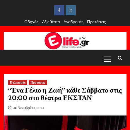
Skip
to
Facebook
Instagram
content
Οδηγός
Αξιοθέατα
Αναδρομές
Προτάσεις
Primary
Menu
Πολιτισμός
Προτάσεις
“Ένα Γέλιο η Ζωή” κάθε Σάββατο στις
20:00 στο θέατρο ΕΚΣΤΑΝ
30 Νοεμβρίου, 2021