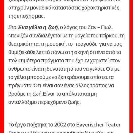
απηχούν μοναδικά καταστάσεις χαρακτηριστικές
της εποχής μας.
Στο
Ένα γέλιο η ζωή
,
ο λόγος του Ζαν – Πωλ.
Ντενιζόν συνδιαλέγεται με τη μαγεία του τσίρκου, τη
θεατρικότητα, τη μουσική, το τραγούδι, για να μας
θυμίζεικάθε λεπτό πάνω στη σκηνή ότι ένα από τα
πολυτιμότερα πράγματα που έχουν χαριστεί στον
άνθρωπο είναι η δυνατότητά του να γελάει. Ότι με
το γέλιο μπορούμε να ξεπεράσουμε απίστευτα
πράγματα. Ότι είναι σαν ένας άλλος τρόπος να
βρούμε τη ζωή.Είναι το απόλυτο και μη
ανταλλάξιμο περιεχόμενο ζωής.
Το έργο παίχτηκε το 2002 στο Bayerischer Teater
Preis στο Μόναχο σε σκηνοθεσία Ντενιζόν, και