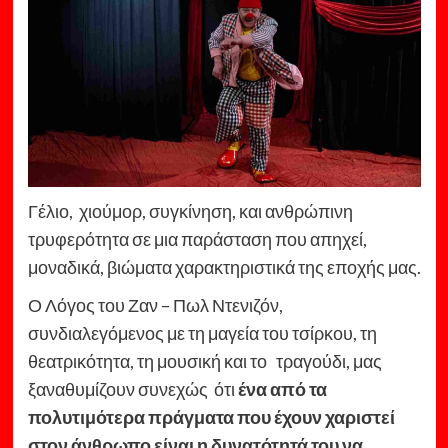
Γέλιο, χιούμορ, συγκίνηση, και ανθρώπινη
τρυφερότητα σε μια παράσταση που απηχεί,
μοναδικά, βιώματα χαρακτηριστικά της εποχής μας.
Ο Λόγος του Ζαν – Πωλ Ντενιζόν,
συνδιαλεγόμενος με τη μαγεία του τσίρκου, τη
θεατρικότητα, τη μουσική και το τραγούδι, μας
ξαναθυμίζουν συνεχώς ότι
ένα από τα
πολυτιμότερα πράγματα που έχουν χαριστεί
στον άνθρωπο είναι η δυνατότητά του να