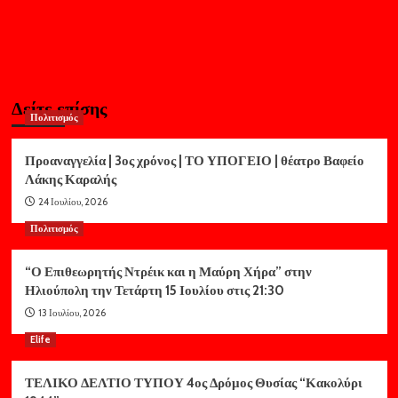
Δείτε επίσης
Πολιτισμός
Προαναγγελία | 3ος χρόνος | ΤΟ ΥΠΟΓΕΙΟ | θέατρο Βαφείο
Λάκης Καραλής
24 Ιουλίου, 2026
Πολιτισμός
“Ο Επιθεωρητής Ντρέικ και η Μαύρη Χήρα” στην
Ηλιούπολη την Τετάρτη 15 Ιουλίου στις 21:30
13 Ιουλίου, 2026
Elife
ΤΕΛΙΚΟ ΔΕΛΤΙΟ ΤΥΠΟΥ 4ος Δρόμος Θυσίας “Κακολύρι