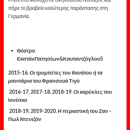
πήρε το βραβείο καλύτερης παράστασης στη
Γερμανία.
Θέατρο
ΕκστάνΠατησίων&Καυταντζόγλου5
2015-16.
Οι τρομπέτες του θανάτου ή τα
μανιτάρια
του Φρανσουά Τιγύ
2016-17, 2017-18, 2018-19.
Οι καρέκλες
του
Ιονέσκο
2018-19, 2019-2020. Η περαστική του Ζαν –
Πωλ Ντενιζόν