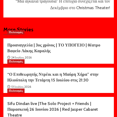
“Μια αγκαλιά τραγούδια” Η επιτυχία συνεχίζεται και τον
Δεκέμβριο στο Christmas Theater!
More Stories
Πολιτισμός
Προαναγγελία | 3ος χρόνος | ΤΟ ΥΠΟΓΕΙΟ | θέατρο
Βαφείο Λάκης Καραλής
24 Ιουλίου, 2026
Πολιτισμός
“Ο Επιθεωρητής Ντρέικ και η Μαύρη Χήρα” στην
Ηλιούπολη την Τετάρτη 15 Ιουλίου στις 21:30
13 Ιουλίου, 2026
Πολιτισμός
Sifu Dindan live |The Solo Project + Friends |
Παρασκευή 26 Ιουνίου 2026 | Red Jasper Cabaret
Theatre